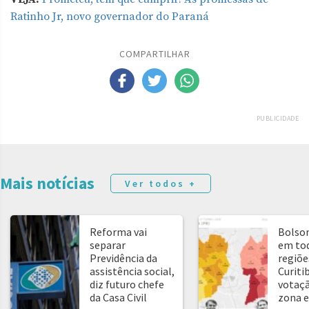
Ratinho Jr, novo governador do Paraná
COMPARTILHAR
PUBLICIDADE
Mais notícias
Ver todos +
Reforma vai
Bolso
separar
em tod
Previdência da
regiõe
assistência social,
Curitib
diz futuro chefe
votaçã
da Casa Civil
zona e