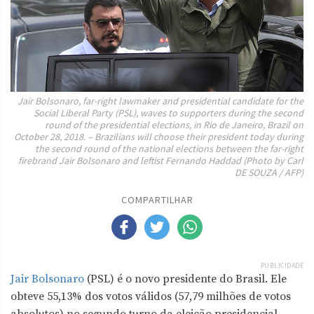
Jair Bolsonaro, far-right lawmaker and presidential candidate for the
Social Liberal Party (PSL), waves to supporters during the second
round of the presidential elections, in Rio de Janeiro, Brazil on
October 28, 2018. – Brazilians will choose their president today during
the second round of the national elections between the far-right
firebrand Jair Bolsonaro and leftist Fernando Haddad (Photo by Carl
DE SOUZA / AFP)
COMPARTILHAR
PUBLICIDADE
Jair Bolsonaro
(PSL) é o novo presidente do Brasil. Ele
obteve 55,13% dos votos válidos (57,79 milhões de votos