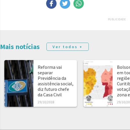
PUBLICIDADE
Mais notícias
Ver todos +
Reforma vai
Bolso
separar
em tod
Previdência da
regiõe
assistência social,
Curitib
diz futuro chefe
votaçã
da Casa Civil
zona e
29/10/2018
29/10/20