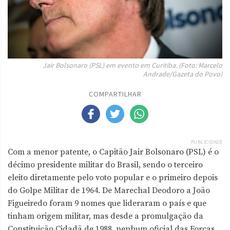
Jair Bolsonaro (PSL) em evento em Curitiba. (Foto: Marcelo
Andrade/Gazeta do Povo)
COMPARTILHAR
PUBLICIDADE
Com a menor patente, o Capitão Jair Bolsonaro (PSL) é o
décimo presidente militar do Brasil, sendo o terceiro
eleito diretamente pelo voto popular e o primeiro depois
do Golpe Militar de 1964. De Marechal Deodoro a João
Figueiredo foram 9 nomes que lideraram o país e que
tinham origem militar, mas desde a promulgação da
Constituição Cidadã de 1988, nenhum oficial das Forças