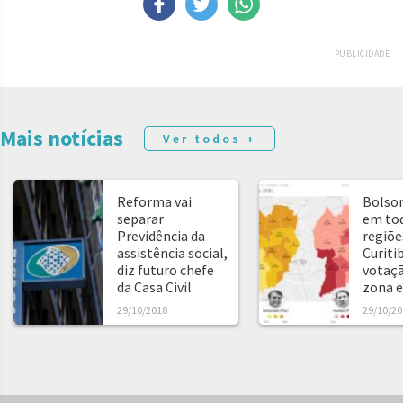
PUBLICIDADE
Mais notícias
Ver todos +
Reforma vai
Bolso
separar
em tod
Previdência da
regiõe
assistência social,
Curitib
diz futuro chefe
votaçã
da Casa Civil
zona e
29/10/2018
29/10/20