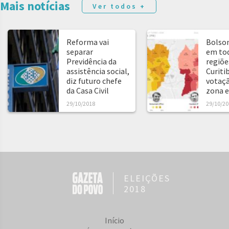
Mais notícias
Ver todos +
Reforma vai
Bolso
separar
em tod
Previdência da
regiõe
assistência social,
Curitib
diz futuro chefe
votaçã
da Casa Civil
zona e
29/10/2018
29/10/20
ELEIÇÕES
2018
Início