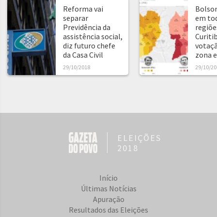
Reforma vai
Bolso
separar
em tod
Previdência da
regiõe
assistência social,
Curitib
diz futuro chefe
votaçã
da Casa Civil
zona e
29/10/2018
29/10/20
ELEIÇÕES
2018
Início
Últimas Notícias
Apuração
Resultados das Eleições