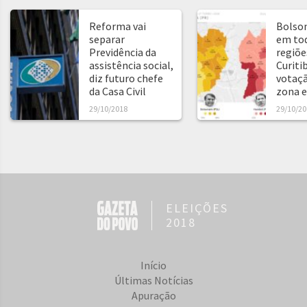
Reforma vai
Bolso
separar
em tod
Previdência da
regiõe
assistência social,
Curitib
diz futuro chefe
votaçã
da Casa Civil
zona e
29/10/2018
29/10/20
ELEIÇÕES
2018
Início
Últimas Notícias
Apuração