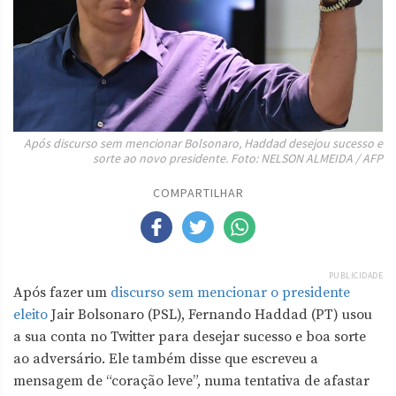
Após discurso sem mencionar Bolsonaro, Haddad desejou sucesso e
sorte ao novo presidente. Foto: NELSON ALMEIDA / AFP
COMPARTILHAR
PUBLICIDADE
Após fazer um
discurso sem mencionar o presidente
eleito
Jair Bolsonaro (PSL), Fernando Haddad (PT) usou
a sua conta no Twitter para desejar sucesso e boa sorte
ao adversário. Ele também disse que escreveu a
mensagem de “coração leve”, numa tentativa de afastar