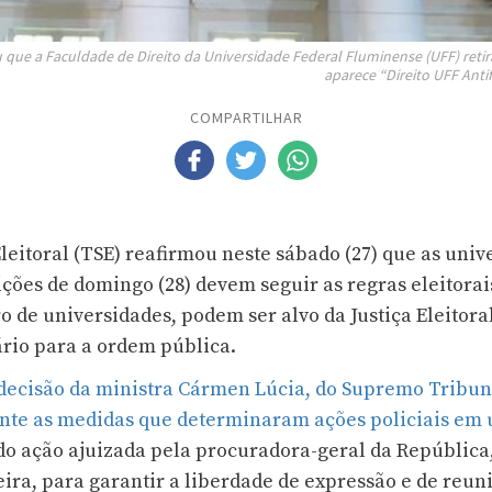
u que a Faculdade de Direito da Universidade Federal Fluminense (UFF) ret
aparece “Direito UFF Anti
COMPARTILHAR
leitoral (TSE) reafirmou neste sábado (27) que as univ
ições de domingo (28) devem seguir as regras eleitorais
 de universidades, podem ser alvo da Justiça Eleitora
sário para a ordem pública.
decisão da ministra Cármen Lúcia, do Supremo Tribuna
te as medidas que determinaram ações policiais em 
do ação ajuizada pela procuradora-geral da República
eira, para garantir a liberdade de expressão e de reun