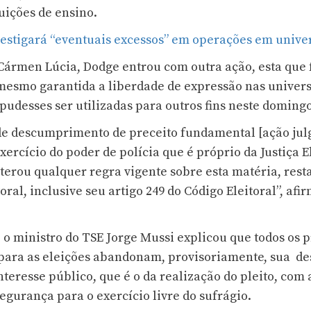
tuições de ensino.
vestigará “eventuais excessos” em operações em unive
Cármen Lúcia, Dodge entrou com outra ação, esta que f
mesmo garantida a liberdade de expressão nas univer
 pudesses ser utilizadas para outros fins neste domingo
 de descumprimento de preceito fundamental [ação ju
xercício do poder de polícia que é próprio da Justiça E
terou qualquer regra vigente sobre esta matéria, rest
oral, inclusive seu artigo 249 do Código Eleitoral”, af
, o ministro do TSE Jorge Mussi explicou que todos os 
l para as eleições abandonam, provisoriamente, sua de
nteresse público, que é o da realização do pleito, com a
egurança para o exercício livre do sufrágio.