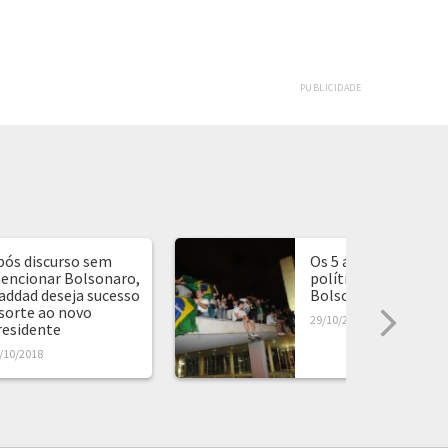
PUBLICIDADE
pós discurso sem
Os 5 anos de agitaç
encionar Bolsonaro,
política que levara
addad deseja sucesso
Bolsonaro ao poder
 sorte ao novo
29/10/2018
residente
/10/2018