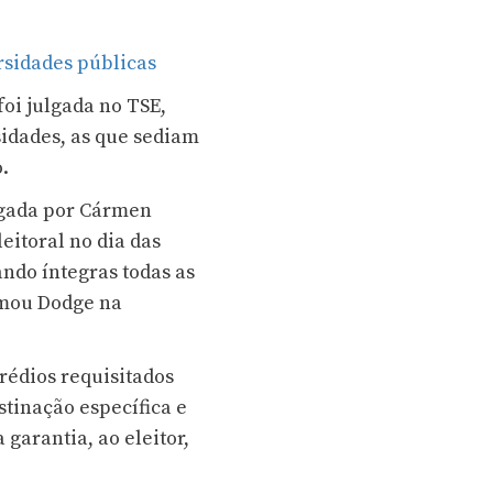
rsidades públicas
oi julgada no TSE,
sidades, as que sediam
.
lgada por Cármen
leitoral no dia das
ando íntegras todas as
irmou Dodge na
prédios requisitados
stinação específica e
 garantia, ao eleitor,