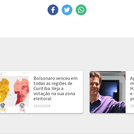
Bolsonaro venceu em
A
todas as regiões de
m
Curitiba. Veja a
H
votação na sua zona
e
eleitoral
p
29/10/2018
29