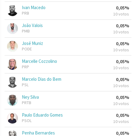
Ivan Macedo
0,05%
PRB
10 votos
João Valois
0,05%
PMB
10 votos
José Muniz
0,05%
PODE
10 votos
Marcelle Cozzolino
0,05%
PRP
10 votos
Marcelo Dias do Bem
0,05%
PSL
10 votos
Ney Silva
0,05%
PRTB
10 votos
Paulo Eduardo Gomes
0,05%
PSOL
10 votos
Penha Bernardes
0,05%