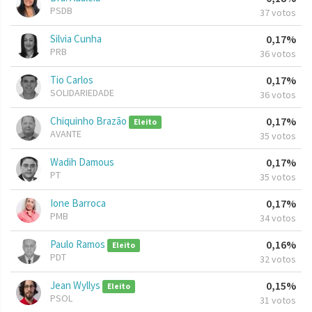
PSDB
37 votos
Silvia Cunha
0,17%
PRB
36 votos
Tio Carlos
0,17%
SOLIDARIEDADE
36 votos
Chiquinho Brazão
0,17%
Eleito
AVANTE
35 votos
Wadih Damous
0,17%
PT
35 votos
Ione Barroca
0,17%
PMB
34 votos
Paulo Ramos
0,16%
Eleito
PDT
32 votos
Jean Wyllys
0,15%
Eleito
PSOL
31 votos