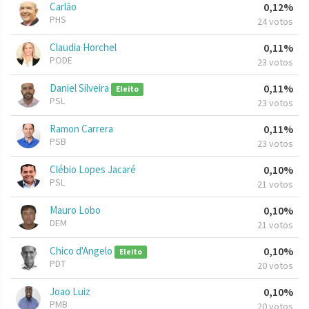
Carlão
0,12%
PHS
24 votos
Claudia Horchel
0,11%
PODE
23 votos
Daniel Silveira
0,11%
Eleito
PSL
23 votos
Ramon Carrera
0,11%
PSB
23 votos
Clébio Lopes Jacaré
0,10%
PSL
21 votos
Mauro Lobo
0,10%
DEM
21 votos
Chico d'Angelo
0,10%
Eleito
PDT
20 votos
Joao Luiz
0,10%
PMB
20 votos