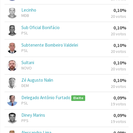
Lecinho
0,10%
MDB
20 votos
Sub Oficial Bonifácio
0,10%
PSL
20 votos
Subtenente Bombeiro Valdelei
0,10%
PSL
20 votos
Sultani
0,10%
NOVO
20 votos
Zé Augusto Nalin
0,10%
DEM
20 votos
Delegado Antônio Furtado
0,09%
Eleito
PSL
19 votos
Diney Marins
0,09%
PPS
19 votos
Alessandro Lima
0,09%