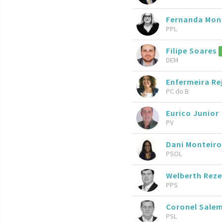
Fernanda Mon
PPL
Filipe Soares
DEM
Enfermeira R
PC do B
Eurico Junior
PV
Dani Monteir
PSOL
Welberth Rez
PPS
Coronel Sale
PSL