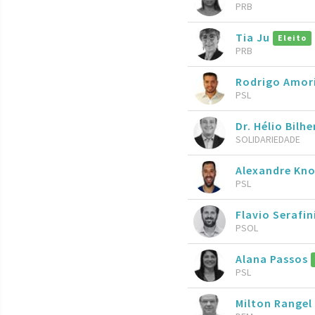
PRB
Tia Ju
Eleito
PRB
Rodrigo Amo
PSL
Dr. Hélio Bilh
SOLIDARIEDADE
Alexandre Kn
PSL
Flavio Serafin
PSOL
Alana Passos
PSL
Milton Rangel