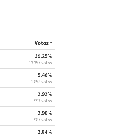
Votos *
39,25%
13.357 votos
5,46%
1.858 votos
2,92%
993 votos
2,90%
987 votos
2,84%