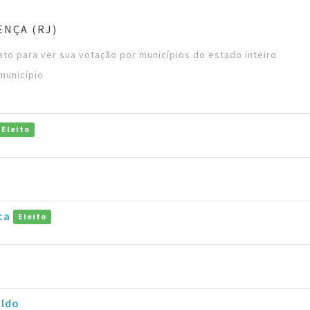
ENÇA (RJ)
to para ver sua votação por municípios do estado inteiro
município
Eleito
uca
Eleito
aldo