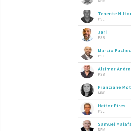
DEM
Tenente Nilto
PSL
Jari
PSB
Marcio Pache
PSC
Alzimar Andr
PSB
Franciane Mo
MDB
Heitor Pires
PSL
Samuel Malaf
DEM