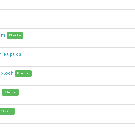
rim
Eleito
eri Pupuca
oploch
Eleito
i
Eleito
Eleito