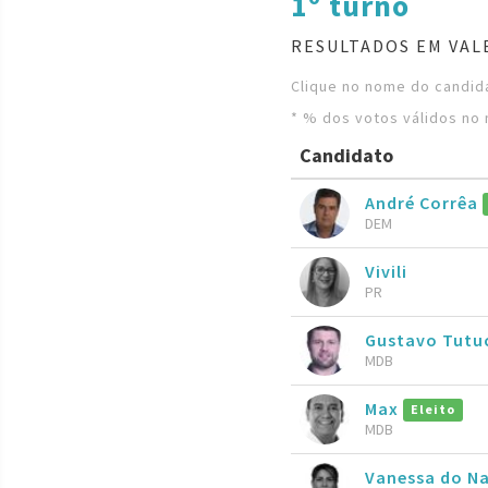
1º turno
RESULTADOS EM VAL
Clique no nome do candida
* % dos votos válidos no 
Candidato
André Corrêa
DEM
Vivili
PR
Gustavo Tut
MDB
Max
Eleito
MDB
Vanessa do N