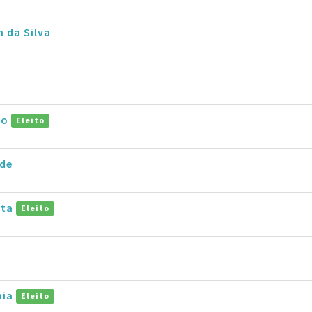
n da Silva
co
Eleito
ade
tta
Eleito
aia
Eleito