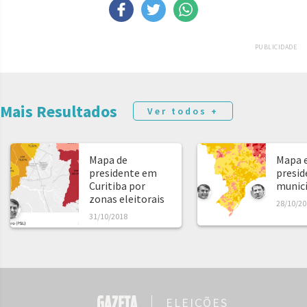
PUBLICIDADE
Mais Resultados
Ver todos +
Mapa de
Mapa e
presidente em
presid
Curitiba por
municíp
zonas eleitorais
28/10/20
31/10/2018
ELEIÇÕES