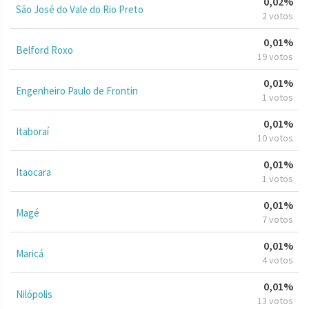
0,02%
São José do Vale do Rio Preto
2 votos
0,01%
Belford Roxo
19 votos
0,01%
Engenheiro Paulo de Frontin
1 votos
0,01%
Itaboraí
10 votos
0,01%
Itaocara
1 votos
0,01%
Magé
7 votos
0,01%
Maricá
4 votos
0,01%
Nilópolis
13 votos