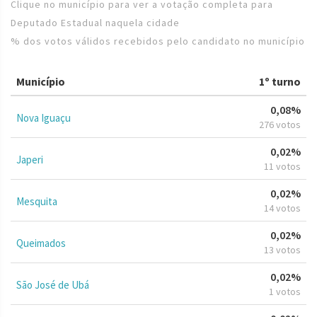
Clique no município para ver a votação completa para
Deputado Estadual naquela cidade
% dos votos válidos recebidos pelo candidato no município
Município
1º turno
0,08%
Nova Iguaçu
276 votos
0,02%
Japeri
11 votos
0,02%
Mesquita
14 votos
0,02%
Queimados
13 votos
0,02%
São José de Ubá
1 votos