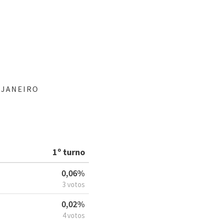
 JANEIRO
1º turno
0,06%
3 votos
0,02%
4 votos