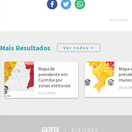
PUBLICIDADE
Mais Resultados
Ver todos +
Mapa de
Mapa e
presidente em
presid
Curitiba por
municíp
zonas eleitorais
28/10/20
31/10/2018
ELEIÇÕES