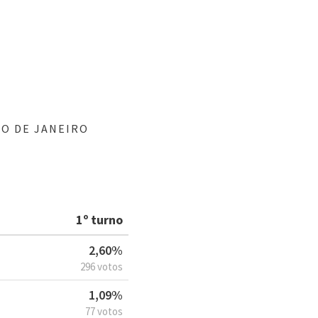
O DE JANEIRO
1º turno
2,60%
296 votos
1,09%
77 votos