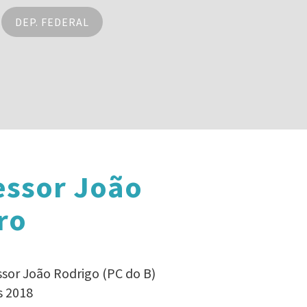
DEP. FEDERAL
essor João
ro
ssor João Rodrigo (PC do B)
s 2018