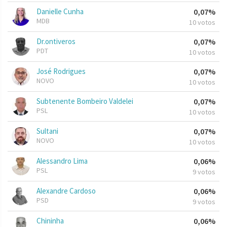
Danielle Cunha
0,07%
MDB
10 votos
Dr.ontiveros
0,07%
PDT
10 votos
José Rodrigues
0,07%
NOVO
10 votos
Subtenente Bombeiro Valdelei
0,07%
PSL
10 votos
Sultani
0,07%
NOVO
10 votos
Alessandro Lima
0,06%
PSL
9 votos
Alexandre Cardoso
0,06%
PSD
9 votos
Chininha
0,06%