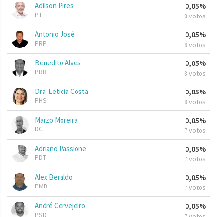
Adilson Pires
0,05%
PT
8 votos
Antonio José
0,05%
PRP
8 votos
Benedito Alves
0,05%
PRB
8 votos
Dra. Leticia Costa
0,05%
PHS
8 votos
Marzo Moreira
0,05%
DC
7 votos
Adriano Passione
0,05%
PDT
7 votos
Alex Beraldo
0,05%
PMB
7 votos
André Cervejeiro
0,05%
PSD
7 votos