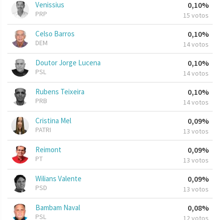
Venissius
0,10%
PRP
15 votos
Celso Barros
0,10%
DEM
14 votos
Doutor Jorge Lucena
0,10%
PSL
14 votos
Rubens Teixeira
0,10%
PRB
14 votos
Cristina Mel
0,09%
PATRI
13 votos
Reimont
0,09%
PT
13 votos
Wilians Valente
0,09%
PSD
13 votos
Bambam Naval
0,08%
PSL
12 votos