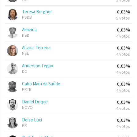
5 votos
Teresa Bergher
0,03%
PSDB
5 votos
Almeida
0,03%
PSD
4 votos
Altaisa Teixeira
0,03%
PSL
4 votos
Anderson Tegão
0,03%
DC
4 votos
Cabo Mara da Saúde
0,03%
PRTB
4 votos
Daniel Duque
0,03%
NOVO
4 votos
Deise Luci
0,03%
PR
4 votos