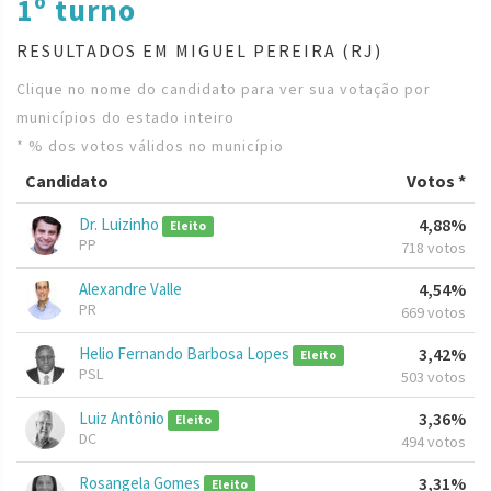
1º turno
RESULTADOS EM MIGUEL PEREIRA (RJ)
Clique no nome do candidato para ver sua votação por
municípios do estado inteiro
* % dos votos válidos no município
Candidato
Votos *
Dr. Luizinho
4,88%
Eleito
PP
718 votos
Alexandre Valle
4,54%
PR
669 votos
Helio Fernando Barbosa Lopes
3,42%
Eleito
PSL
503 votos
Luiz Antônio
3,36%
Eleito
DC
494 votos
Rosangela Gomes
3,31%
Eleito