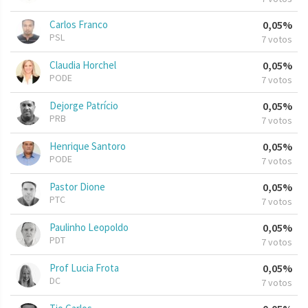
Carlos Franco
0,05%
PSL
7 votos
Claudia Horchel
0,05%
PODE
7 votos
Dejorge Patrício
0,05%
PRB
7 votos
Henrique Santoro
0,05%
PODE
7 votos
Pastor Dione
0,05%
PTC
7 votos
Paulinho Leopoldo
0,05%
PDT
7 votos
Prof Lucia Frota
0,05%
DC
7 votos