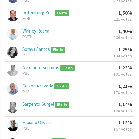
PSB
223 votos
Gutemberg Reis
1,50%
Eleito
MDB
221 votos
Walney Rocha
1,40%
PATRI
206 votos
Soraya Santos
1,25%
Eleito
PR
184 votos
Alexandre Serfiotis
1,23%
Eleito
PSD
181 votos
Gelson Azevedo
1,21%
Eleito
PHS
178 votos
Sargento Gurgel
1,14%
Eleito
PSL
168 votos
Fabiano Oliveira
1,13%
PSL
167 votos