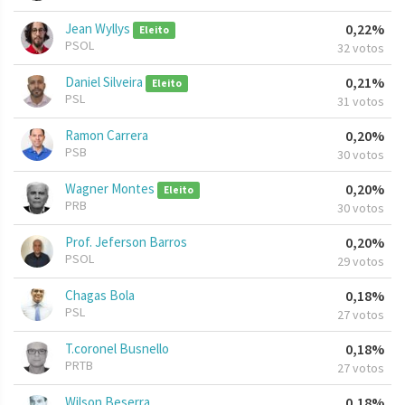
Jean Wyllys
0,22%
Eleito
PSOL
32 votos
Daniel Silveira
0,21%
Eleito
PSL
31 votos
Ramon Carrera
0,20%
PSB
30 votos
Wagner Montes
0,20%
Eleito
PRB
30 votos
Prof. Jeferson Barros
0,20%
PSOL
29 votos
Chagas Bola
0,18%
PSL
27 votos
T.coronel Busnello
0,18%
PRTB
27 votos
Wilson Beserra
0,18%