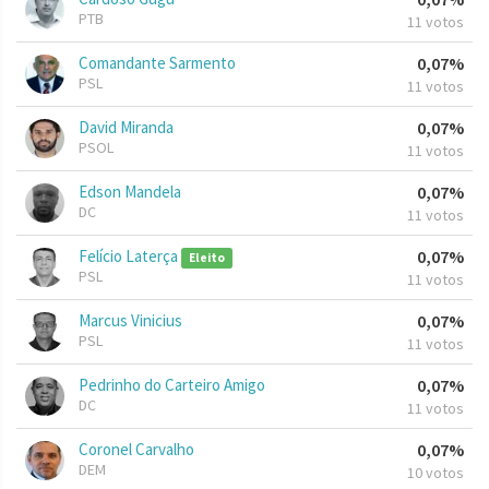
PTB
11 votos
Comandante Sarmento
0,07%
PSL
11 votos
David Miranda
0,07%
PSOL
11 votos
Edson Mandela
0,07%
DC
11 votos
Felício Laterça
0,07%
Eleito
PSL
11 votos
Marcus Vinicius
0,07%
PSL
11 votos
Pedrinho do Carteiro Amigo
0,07%
DC
11 votos
Coronel Carvalho
0,07%
DEM
10 votos