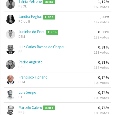
Talíria Petrone
1,12%
Eleito
PSOL
165 votos
Jandira Feghali
1,00%
Eleito
PC do B
147 votos
Juninho do Pneu
0,90%
Eleito
DEM
133 votos
Luiz Carlos Ramos do Chapeu
0,81%
PR
119 votos
Pedro Augusto
0,81%
PSD
119 votos
Francisco Floriano
0,74%
DEM
109 votos
Luiz Sergio
0,74%
PT
109 votos
Marcelo Calero
0,74%
Eleito
PPS
109 votos