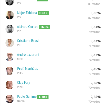
PSL
83 votos
Major Fabiana
0,56%
Eleito
PSL
82 votos
Altineu Cortes
0,54%
Eleito
PR
79 votos
Cristiane Brasil
0,53%
PTB
78 votos
André Lazaroni
0,52%
MDB
76 votos
Prof. Manhães
0,50%
PHS
73 votos
Clay Fuly
0,48%
PRTB
70 votos
Paulo Ganime
0,48%
Eleito
NOVO
70 votos