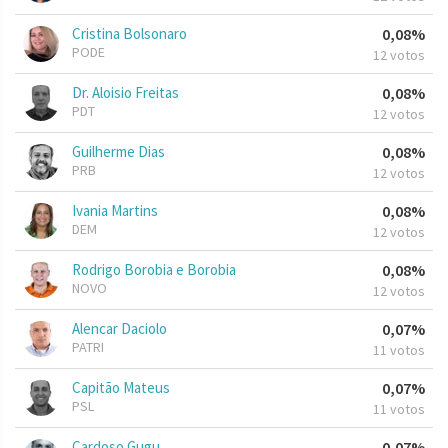
Cristina Bolsonaro
0,08%
PODE
12 votos
Dr. Aloisio Freitas
0,08%
PDT
12 votos
Guilherme Dias
0,08%
PRB
12 votos
Ivania Martins
0,08%
DEM
12 votos
Rodrigo Borobia e Borobia
0,08%
NOVO
12 votos
Alencar Daciolo
0,07%
PATRI
11 votos
Capitão Mateus
0,07%
PSL
11 votos
Cardoso Gugu
0,07%