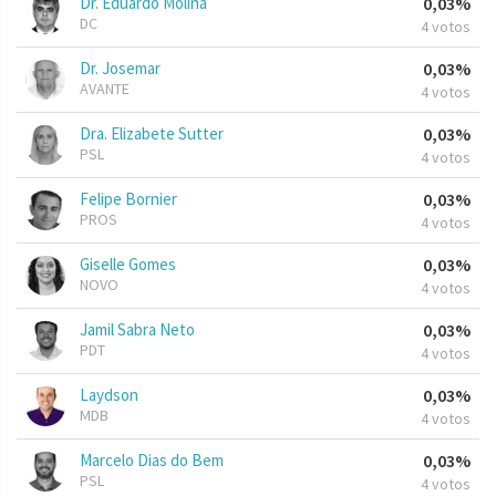
Dr. Eduardo Molina
0,03%
DC
4 votos
Dr. Josemar
0,03%
AVANTE
4 votos
Dra. Elizabete Sutter
0,03%
PSL
4 votos
Felipe Bornier
0,03%
PROS
4 votos
Giselle Gomes
0,03%
NOVO
4 votos
Jamil Sabra Neto
0,03%
PDT
4 votos
Laydson
0,03%
MDB
4 votos
Marcelo Dias do Bem
0,03%
PSL
4 votos