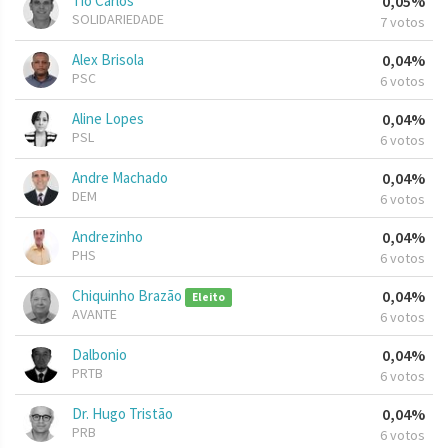
Tio Carlos
0,05%
SOLIDARIEDADE
7 votos
Alex Brisola
0,04%
PSC
6 votos
Aline Lopes
0,04%
PSL
6 votos
Andre Machado
0,04%
DEM
6 votos
Andrezinho
0,04%
PHS
6 votos
Chiquinho Brazão
0,04%
Eleito
AVANTE
6 votos
Dalbonio
0,04%
PRTB
6 votos
Dr. Hugo Tristão
0,04%
PRB
6 votos