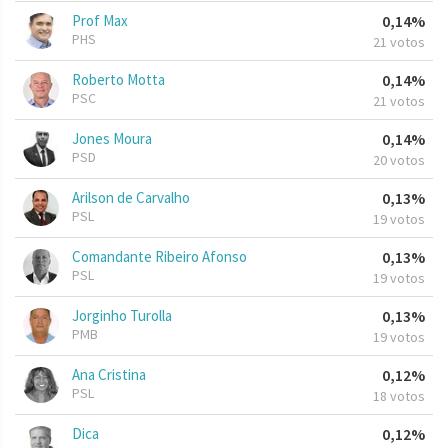
Prof Max
0,14%
PHS
21 votos
Roberto Motta
0,14%
PSC
21 votos
Jones Moura
0,14%
PSD
20 votos
Arilson de Carvalho
0,13%
PSL
19 votos
Comandante Ribeiro Afonso
0,13%
PSL
19 votos
Jorginho Turolla
0,13%
PMB
19 votos
Ana Cristina
0,12%
PSL
18 votos
Dica
0,12%