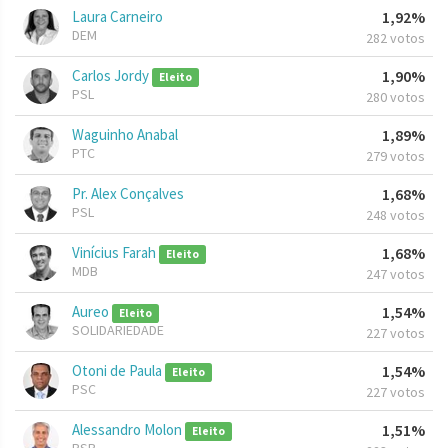
Laura Carneiro
1,92%
DEM
282 votos
Carlos Jordy
1,90%
Eleito
PSL
280 votos
Waguinho Anabal
1,89%
PTC
279 votos
Pr. Alex Conçalves
1,68%
PSL
248 votos
Vinícius Farah
1,68%
Eleito
MDB
247 votos
Aureo
1,54%
Eleito
SOLIDARIEDADE
227 votos
Otoni de Paula
1,54%
Eleito
PSC
227 votos
Alessandro Molon
1,51%
Eleito