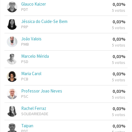
Glauco Kaizer
0,03%
PDT
5 votos
Jéssica do Cuide-Se Bem
0,03%
PRP
5 votos
João Valois
0,03%
PMB
5 votos
Marcelo Mérida
0,03%
PSD
5 votos
Maria Carol
0,03%
PCB
5 votos
Professor Joao Neves
0,03%
PSC
5 votos
Rachel Ferraz
0,03%
SOLIDARIEDADE
5 votos
Taipan
0,03%
PDT