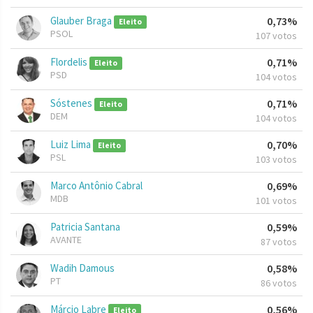
Glauber Braga
0,73%
Eleito
PSOL
107 votos
Flordelis
0,71%
Eleito
PSD
104 votos
Sóstenes
0,71%
Eleito
DEM
104 votos
Luiz Lima
0,70%
Eleito
PSL
103 votos
Marco Antônio Cabral
0,69%
MDB
101 votos
Patricia Santana
0,59%
AVANTE
87 votos
Wadih Damous
0,58%
PT
86 votos
Márcio Labre
0,56%
Eleito