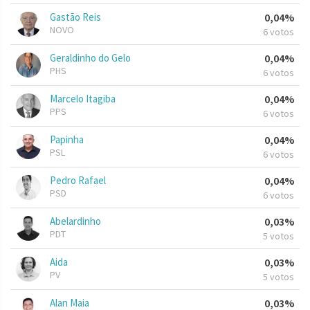
Gastão Reis
0,04%
NOVO
6 votos
Geraldinho do Gelo
0,04%
PHS
6 votos
Marcelo Itagiba
0,04%
PPS
6 votos
Papinha
0,04%
PSL
6 votos
Pedro Rafael
0,04%
PSD
6 votos
Abelardinho
0,03%
PDT
5 votos
Aida
0,03%
PV
5 votos
Alan Maia
0,03%