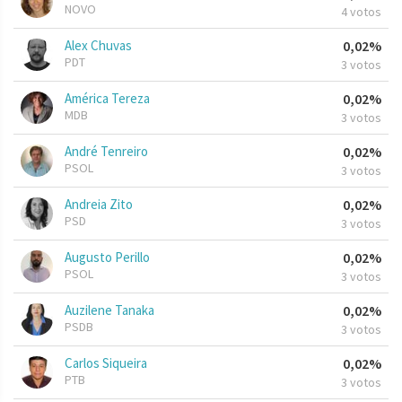
NOVO
4 votos
Alex Chuvas
0,02%
PDT
3 votos
América Tereza
0,02%
MDB
3 votos
André Tenreiro
0,02%
PSOL
3 votos
Andreia Zito
0,02%
PSD
3 votos
Augusto Perillo
0,02%
PSOL
3 votos
Auzilene Tanaka
0,02%
PSDB
3 votos
Carlos Siqueira
0,02%
PTB
3 votos