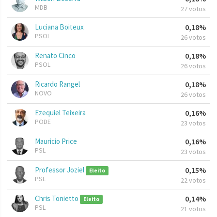
MDB
27 votos
Luciana Boiteux
0,18%
PSOL
26 votos
Renato Cinco
0,18%
PSOL
26 votos
Ricardo Rangel
0,18%
NOVO
26 votos
Ezequiel Teixeira
0,16%
PODE
23 votos
Mauricio Price
0,16%
PSL
23 votos
Professor Joziel
0,15%
Eleito
PSL
22 votos
Chris Tonietto
0,14%
Eleito
PSL
21 votos