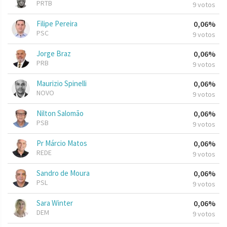
PRTB
9 votos
Filipe Pereira
0,06%
PSC
9 votos
Jorge Braz
0,06%
PRB
9 votos
Maurizio Spinelli
0,06%
NOVO
9 votos
Nilton Salomão
0,06%
PSB
9 votos
Pr Márcio Matos
0,06%
REDE
9 votos
Sandro de Moura
0,06%
PSL
9 votos
Sara Winter
0,06%
DEM
9 votos