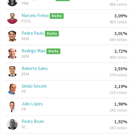
PRB
488 votos
Marcelo Freixo
3,09%
Eleito
PSOL
455 votos
Pedro Paulo
3,01%
Eleito
DEM
443 votos
Rodrigo Maia
2,72%
Eleito
DEM
400 votos
Roberto Sales
2,55%
DEM
376 votos
Simão Sessim
2,19%
PP
323 votos
Julio Lopes
1,98%
PP
292 votos
Pedro Brum
1,92%
DC
283 votos