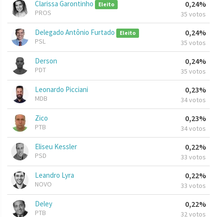
Clarissa Garontinho
0,24%
Eleito
PROS
35 votos
Delegado Antônio Furtado
0,24%
Eleito
PSL
35 votos
Derson
0,24%
PDT
35 votos
Leonardo Picciani
0,23%
MDB
34 votos
Zico
0,23%
PTB
34 votos
Eliseu Kessler
0,22%
PSD
33 votos
Leandro Lyra
0,22%
NOVO
33 votos
Deley
0,22%
PTB
32 votos