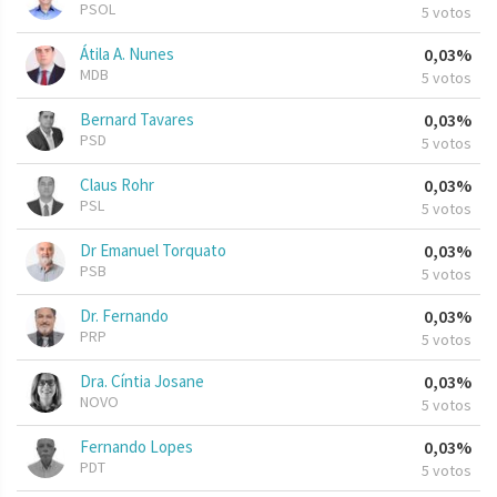
PSOL
5 votos
Átila A. Nunes
0,03%
MDB
5 votos
Bernard Tavares
0,03%
PSD
5 votos
Claus Rohr
0,03%
PSL
5 votos
Dr Emanuel Torquato
0,03%
PSB
5 votos
Dr. Fernando
0,03%
PRP
5 votos
Dra. Cíntia Josane
0,03%
NOVO
5 votos
Fernando Lopes
0,03%
PDT
5 votos