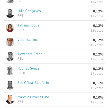
PR
18 votos
Julio Gonçalves
0,12%
PRB
18 votos
Tatiana Roque
0,12%
PSOL
18 votos
Verônica Lima
0,12%
PT
18 votos
Alexandre Prado
0,12%
PSL
17 votos
Rodrigo Souza
0,12%
PRTB
17 votos
Sub Oficial Bonifácio
0,11%
PSL
16 votos
Marcelo Crivella Filho
0,10%
PRB
15 votos