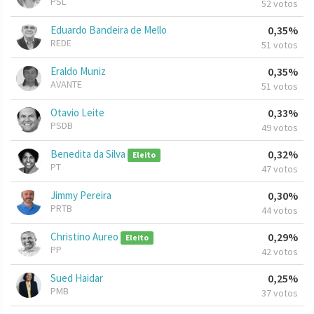
PSL
52 votos
Eduardo Bandeira de Mello
0,35%
REDE
51 votos
Eraldo Muniz
0,35%
AVANTE
51 votos
Otavio Leite
0,33%
PSDB
49 votos
Benedita da Silva
0,32%
Eleito
PT
47 votos
Jimmy Pereira
0,30%
PRTB
44 votos
Christino Aureo
0,29%
Eleito
PP
42 votos
Sued Haidar
0,25%
PMB
37 votos