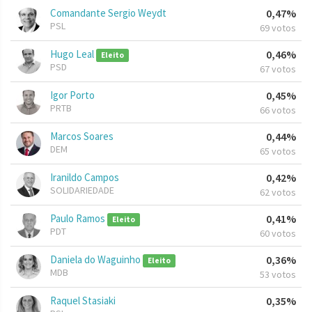
Comandante Sergio Weydt
0,47%
PSL
69 votos
Hugo Leal
0,46%
Eleito
PSD
67 votos
Igor Porto
0,45%
PRTB
66 votos
Marcos Soares
0,44%
DEM
65 votos
Iranildo Campos
0,42%
SOLIDARIEDADE
62 votos
Paulo Ramos
0,41%
Eleito
PDT
60 votos
Daniela do Waguinho
0,36%
Eleito
MDB
53 votos
Raquel Stasiaki
0,35%