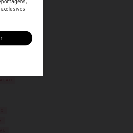
L
ANOS
CO
CAÇÃO
TO
A
NAL