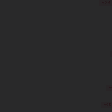
ADMI
A
AGE