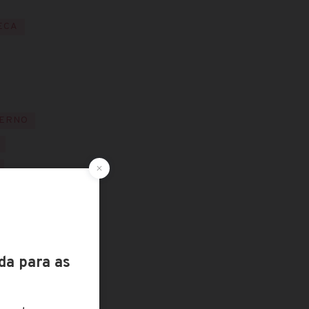
ECA
TERNO
PAL
A
S