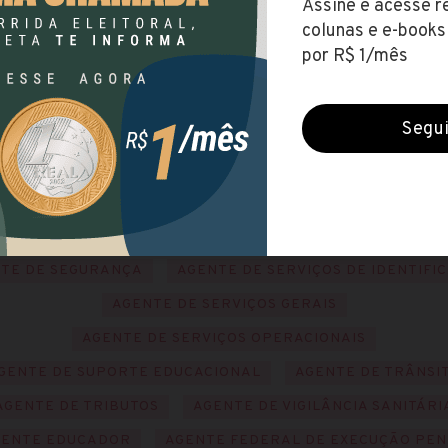
AGENTE DE NECROPSIA
AGENTE DE OBRAS
AGENTE DE PATRIMÔNIO
AGENTE DE PESQUISAS
AGENTE DE POLÍCIA
AGENTE DE PROMOÇÃO AMBIENTA
AGENTE DE PROTEÇÃO ETNOAMBIENTAL
NTE DE PROTEÇÃO SOCIAL
AGENTE DE RECURSOS HUM
GENTE DE REGULAÇÃO
AGENTE DE SALVAMENTO AQUÁTI
AGENTE DE SANEAMENTO
AGENTE DE SAÚDE
TE DE SEGURANÇA
AGENTE DE SERVIÇOS DE IDENTIFI
AGENTE DE SERVIÇOS GERAIS
AGENTE DE SERVIÇOS OPERACIONAIS
GENTE DE SUPORTE EDUCACIONAL
AGENTE DE TRÂNSI
AGENTE DE TRIBUTOS
AGENTE DE VIGILÂNCIA SANITÁRI
GENTE EDUCADOR
AGENTE FEDERAL DE EXECUÇÃO PE