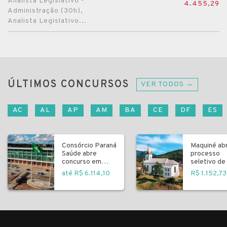
Analista Legislativo -
4.455,29
Administração (30h),
Analista Legislativo...
ÚLTIMOS CONCURSOS
VER TODOS →
AC
AL
AP
AM
BA
CE
DF
ES
Consórcio Paraná
Maquiné ab
Saúde abre
processo
concurso em
seletivo de 
Curitiba
fundamenta
até R$ 6.114,10
R$ 1.152,73