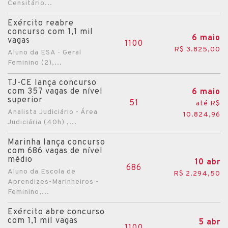
Censitário...
Itaitinga
Exército reabre
concurso com 1,1 mil
Itapipoca
6 maio
vagas
1100
Jijoca de Jericoacoara
R$ 3.825,00
Aluno da ESA - Geral
Feminino (2),...
Juazeiro do Norte
Lavras da Mangabeira
TJ-CE lança concurso
com 357 vagas de nível
6 maio
Limoeiro do Norte
superior
51
até R$
Analista Judiciário - Área
Maracanaú
10.824,96
Judiciária (40h) ,...
Maranguape
Marinha lança concurso
Mauriti
com 686 vagas de nível
médio
10 abr
Mombaça
686
Aluno da Escola de
R$ 2.294,50
Morada Nova
Aprendizes-Marinheiros -
Feminino,...
Pacajus
Pacatuba
Exército abre concurso
com 1,1 mil vagas
5 abr
Quixadá