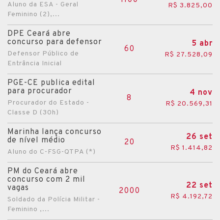
1100
Aluno da ESA - Geral
R$ 3.825,00
Feminino (2),...
Quixeramobim
Redenção
DPE Ceará abre
concurso para defensor
5 abr
Russas
60
Defensor Público de
R$ 27.528,09
Sobral
Entrância Inicial
Tabuleiro do Norte
PGE-CE publica edital
para procurador
4 nov
Tauá
8
Procurador do Estado -
R$ 20.569,31
Tianguá
Classe D (30h)
Trairi
Marinha lança concurso
26 set
de nível médio
Várzea Alegre
20
R$ 1.414,82
Aluno do C-FSG-QTPA (*)
Viçosa do Ceará
PM do Ceará abre
concurso com 2 mil
22 set
vagas
2000
R$ 4.192,72
Soldado da Polícia Militar -
Feminino ,...