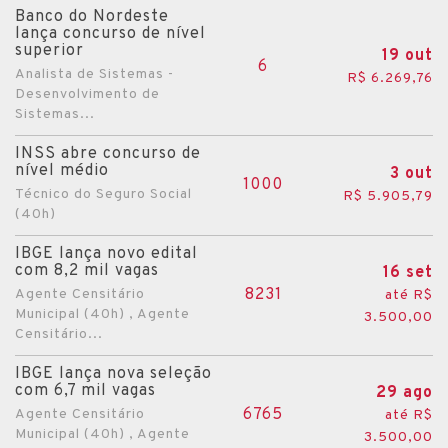
Banco do Nordeste
Canindé
lança concurso de nível
superior
19 out
Cascavel
6
Analista de Sistemas -
R$ 6.269,76
Desenvolvimento de
Caucaia
Sistemas...
Crateús
INSS abre concurso de
Crato
nível médio
3 out
1000
Cruz
Técnico do Seguro Social
R$ 5.905,79
(40h)
Eusébio
IBGE lança novo edital
Farias Brito
com 8,2 mil vagas
16 set
Fortaleza
8231
Agente Censitário
até R$
Municipal (40h) , Agente
3.500,00
Granja
Censitário...
Horizonte
IBGE lança nova seleção
Icapuí
com 6,7 mil vagas
29 ago
6765
Agente Censitário
Iguatu
até R$
Municipal (40h) , Agente
3.500,00
Ipú