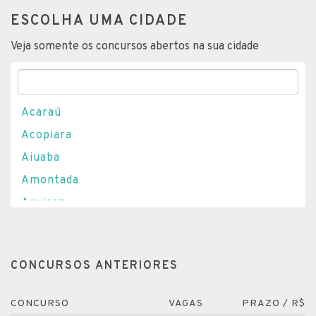
ESCOLHA UMA CIDADE
Veja somente os concursos abertos na sua cidade
Acaraú
Acopiara
Aiuaba
Amontada
Aquiraz
Aracati
Barbalha
CONCURSOS ANTERIORES
Baturité
Beberibe
CONCURSO
VAGAS
PRAZO / R$
Camocim