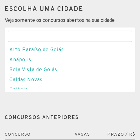
ESCOLHA UMA CIDADE
Veja somente os concursos abertos na sua cidade
Alto Paraíso de Goiás
Anápolis
Bela Vista de Goiás
Caldas Novas
Goiânia
Goiás
Jataí
CONCURSOS ANTERIORES
Nova Aurora
Rio Verde
CONCURSO
VAGAS
PRAZO / R$
Serranópolis