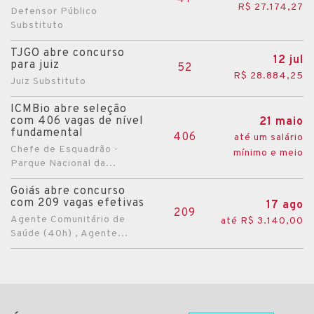
R$ 27.174,27
Defensor Público
Substituto
TJGO abre concurso
12 jul
para juiz
52
R$ 28.884,25
Juiz Substituto
ICMBio abre seleção
com 406 vagas de nível
21 maio
fundamental
406
até um salário
Chefe de Esquadrão -
mínimo e meio
Parque Nacional da...
Goiás abre concurso
com 209 vagas efetivas
17 ago
209
Agente Comunitário de
até R$ 3.140,00
Saúde (40h) , Agente...