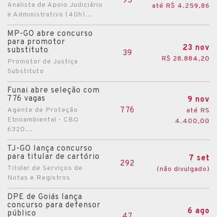
95
Analista de Apoio Judiciário
até R$ 4.259,86
e Administrativo (40h)...
MP-GO abre concurso
para promotor
23 nov
substituto
39
R$ 28.884,20
Promotor de Justiça
Substituto
Funai abre seleção com
776 vagas
9 nov
776
Agente de Proteção
até RS
Etnoambiental - CBO
4.400,00
6320...
TJ-GO lança concurso
para titular de cartório
7 set
292
Titular de Serviços de
(não divulgado)
Notas e Registros
DPE de Goiás lança
concurso para defensor
6 ago
público
47