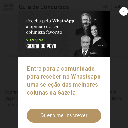
Guia de Concursos
Entrar
CONCURSOS ABERTOS
CARGOS
MOTORISTA DE 
CONCURSOS ABERTOS PARA:
MOTORISTA DE AMBULÂNCIA
Confira toda a lista de concursos públicos abertos com
vagas para o cargo de Motorista de Ambulância no guia de
concursos da Gazeta do Povo!
ESCOLHA OUTRO CARGO