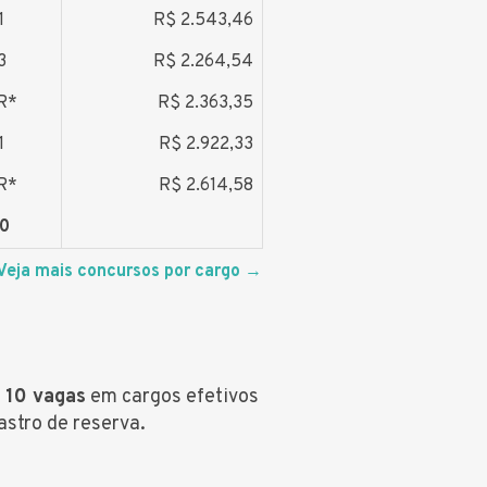
1
R$ 2.543,46
3
R$ 2.264,54
R*
R$ 2.363,35
1
R$ 2.922,33
R*
R$ 2.614,58
10
Veja mais concursos por cargo
→
m
10 vagas
em cargos efetivos
astro de reserva.