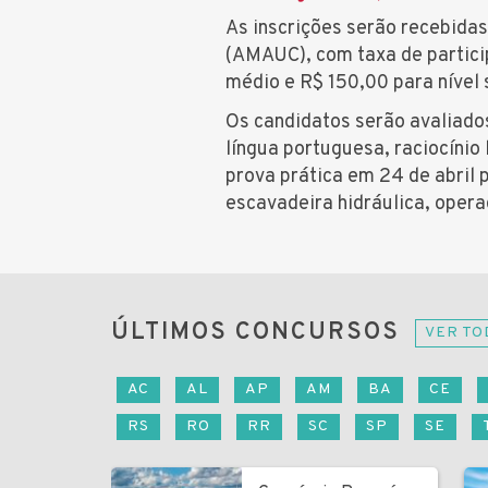
As inscrições serão recebida
(AMAUC), com taxa de particip
médio e R$ 150,00 para nível 
Os candidatos serão avaliado
língua portuguesa, raciocínio
prova prática em 24 de abril
escavadeira hidráulica, opera
ÚLTIMOS CONCURSOS
VER TO
AC
AL
AP
AM
BA
CE
RS
RO
RR
SC
SP
SE