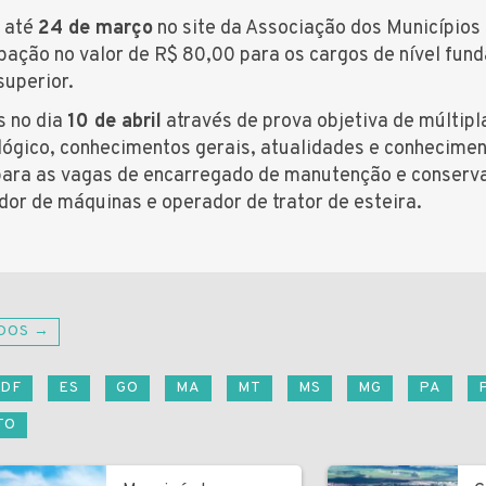
s até
24 de março
no site da Associação dos Municípios
ação no valor de R$ 80,00 para os cargos de nível fund
superior.
s no dia
10 de abril
através de prova objetiva de múltip
 lógico, conhecimentos gerais, atualidades e conhecimen
 para as vagas de encarregado de manutenção e conserv
dor de máquinas e operador de trator de esteira.
DOS →
DF
ES
GO
MA
MT
MS
MG
PA
TO