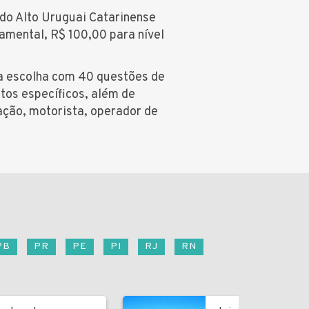
 do Alto Uruguai Catarinense
amental, R$ 100,00 para nível
la escolha com 40 questões de
tos específicos, além de
ação, motorista, operador de
PB
PR
PE
PI
RJ
RN