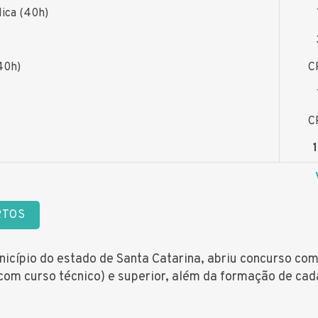
lica (40h)
40h)
C
C
RTOS
nicípio do estado de Santa Catarina, abriu concurso co
com curso técnico) e superior, além da formação de cad