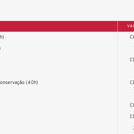
VA
h)
C
)
C
onservação (40h)
C
C
C