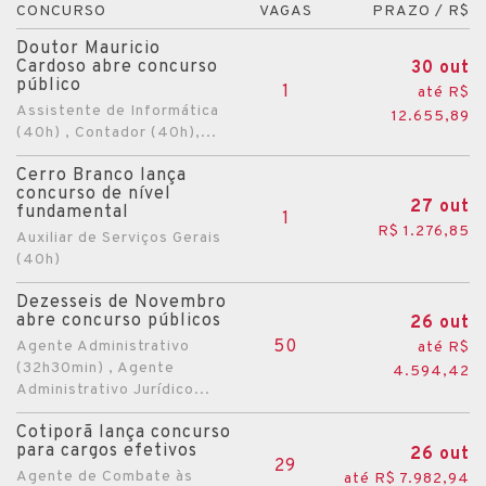
CONCURSO
VAGAS
PRAZO / R$
Alvorada
Doutor Mauricio
Anta Gorda
Cardoso abre concurso
30 out
público
1
até R$
Antônio Prado
Assistente de Informática
12.655,89
(40h) , Contador (40h),...
Arambaré
Araricá
Cerro Branco lança
concurso de nível
Aratiba
27 out
fundamental
1
R$ 1.276,85
Arroio do Padre
Auxiliar de Serviços Gerais
(40h)
Arroio do Sal
Dezesseis de Novembro
Arroio do Tigre
abre concurso públicos
26 out
Arroio dos Ratos
50
Agente Administrativo
até R$
(32h30min) , Agente
4.594,42
Arroio Grande
Administrativo Jurídico...
Augusto Pestana
Cotiporã lança concurso
Bagé
para cargos efetivos
26 out
29
Agente de Combate às
até R$ 7.982,94
Balneário Pinhal