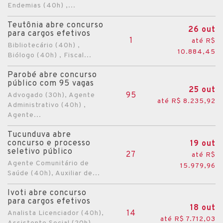
Endemias (40h) ,...
Barão de Cotegipe
Teutônia abre concurso
Barão do Triunfo
26 out
para cargos efetivos
1
até R$
Barra do Guarita
Bibliotecário (40h) ,
10.884,45
Biólogo (40h) , Fiscal...
Barra do Ribeiro
Parobé abre concurso
Barracão
público com 95 vagas
25 out
Bento Gonçalves
95
Advogado (30h), Agente
até R$ 8.235,92
Administrativo (40h) ,
Boa Vista do Buricá
Agente...
Boa Vista do Cadeado
Tucunduva abre
Boa Vista do Sul
concurso e processo
19 out
seletivo público
27
até R$
Bom Jesus
Agente Comunitário de
15.979,96
Bom Princípio
Saúde (40h), Auxiliar de...
Bom Retiro do Sul
Ivoti abre concurso
para cargos efetivos
Bozano
18 out
14
Analista Licenciador (40h),
até R$ 7.712,03
Caçapava do Sul