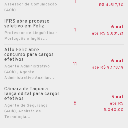
1
Assessor de Comunicação
R$ 4.517,70
Chuí
(40h)
Chuvisca
IFRS abre processo
seletivo em Feliz
Cidreira
6 out
1
Professor de Linguística -
até R$ 5.831,21
Colinas
Português e Inglês...
Colorado
Alto Feliz abre
Condor
concurso para cargos
efetivos
6 out
Coqueiro Baixo
11
Agente Administrativo
até R$ 9.178,19
Coronel Bicaco
(40h) , Agente
Administrativo Auxiliar...
Coronel Pilar
Câmara de Taquara
Cotiporã
lança edital para cargos
5 out
efetivos
Crissiumal
6
até R$
Agente de Segurança
Cristal
5.040,00
(40h), Analista de
Tecnologia...
Cruz Alta
Cruzeiro do Sul