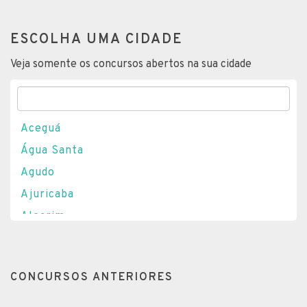
ESCOLHA UMA CIDADE
Veja somente os concursos abertos na sua cidade
Aceguá
Água Santa
Agudo
Ajuricaba
Alecrim
Alegrete
Alegria
CONCURSOS ANTERIORES
Almirante Tamandaré do Sul
Alto Feliz