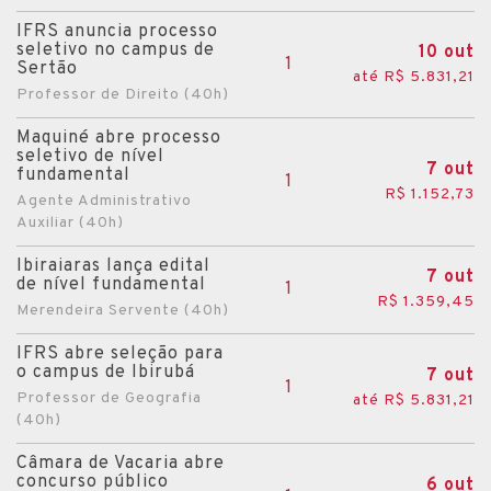
Canudos do Vale
IFRS anuncia processo
seletivo no campus de
10 out
1
Capão Bonito do Sul
Sertão
até R$ 5.831,21
Professor de Direito (40h)
Capão da Canoa
Capão do Cipó
Maquiné abre processo
seletivo de nível
7 out
Capão do Leão
fundamental
1
R$ 1.152,73
Agente Administrativo
Carazinho
Auxiliar (40h)
Carlos Barbosa
Ibiraiaras lança edital
Catuípe
7 out
de nível fundamental
1
R$ 1.359,45
Caxias do Sul
Merendeira Servente (40h)
Centenário
IFRS abre seleção para
o campus de Ibirubá
7 out
Cerro Branco
1
Professor de Geografia
até R$ 5.831,21
Cerro Largo
(40h)
Charqueadas
Câmara de Vacaria abre
concurso público
6 out
Charrua