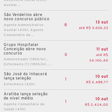
Assistente Social (20h),
Auxiliar...
Cacequi
São Vendelino abre
Cachoeira do Sul
novo concurso público
13 out
Cachoeirinha
8
Agente Administrativo
até R$ 3.606,23
Auxiliar (40h), Agente
Cacique Doble
Comunitário de...
Caibaté
Grupo Hospitalar
Camaquã
Conceição abre novo
11 out
concurso
Campestre da Serra
0
até R$
Administrador (180h/m) ,
24.160,40
Campinas do Sul
Enfermeiro (1) (180h/m) ,...
Campo Bom
São José do Inhacorá
10 out
lança seleção
Candelária
1
R$ 6.488,77
Enfermeiro (40h)
Cândido Godói
Aratiba lança seleção
Candiota
de nível médio
10 out
1
Canguçu
Agente Comunitário de
R$ 2.424,00
Saúde (40h)
Canoas