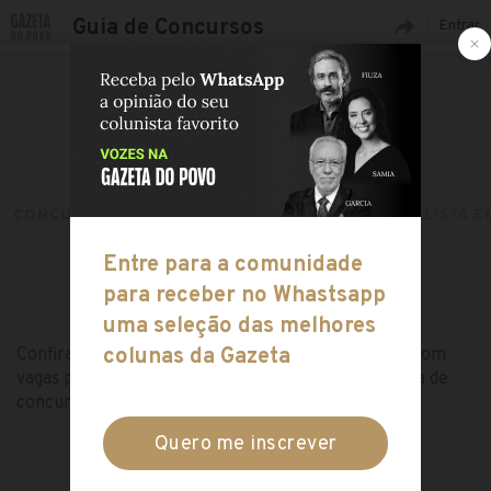
Guia de Concursos
Entrar
CONCURSOS ABERTOS
CARGOS
ESPECIALISTA E
CONCURSOS ABERTOS PARA:
ESPECIALISTA EM SAÚDE
Confira toda a lista de concursos públicos abertos com
vagas para o cargo de Especialista em Saúde no guia de
concursos da Gazeta do Povo!
ESCOLHA OUTRO CARGO