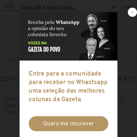
Guia de Concursos
Entrar
CONCURSOS ABERTOS
CARGOS
VIGILANTE SANI
CONCURSOS ABERTOS PARA: VIGILANTE
SANITÁRIO
Confira toda a lista de concursos públicos abertos com
vagas para o cargo de Vigilante Sanitário no guia de
concursos da Gazeta do Povo!
ESCOLHA OUTRO CARGO