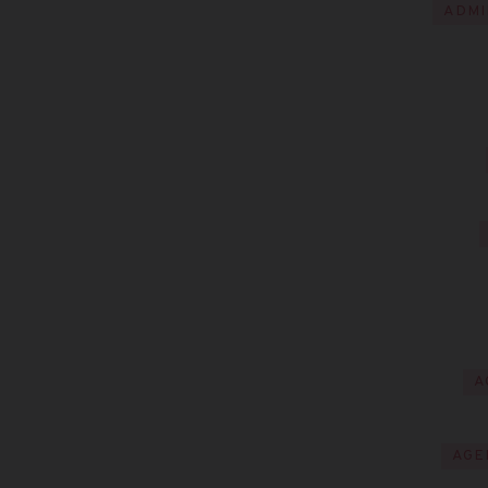
ADMI
A
AGE