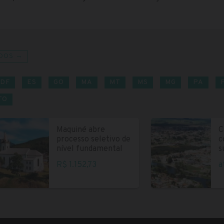
DOS →
DF
ES
GO
MA
MT
MS
MG
PA
TO
Maquiné abre
C
processo seletivo de
c
nível fundamental
s
R$ 1.152,73
a