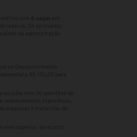
 seletivo com
8 vagas
em
 de reserva. Os aprovados
ssidade da administração
oio ao Desenvolvimento
undamental e R$ 150,00 para
la escolha com 30 questões de
 e conhecimentos específicos,
de máquinas e tratorista, de
e nível superior, de acordo