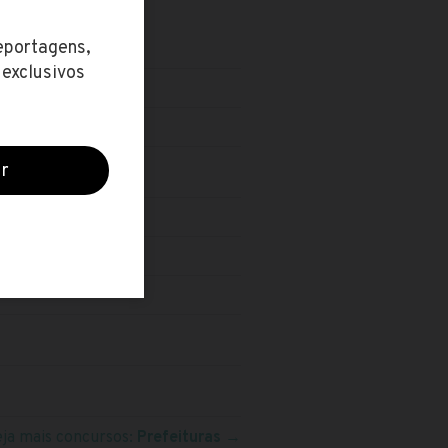
eja mais concursos:
Prefeituras
→