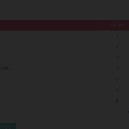
VAGAS
1
3
1
(20h)
1
1
1
8
RTOS