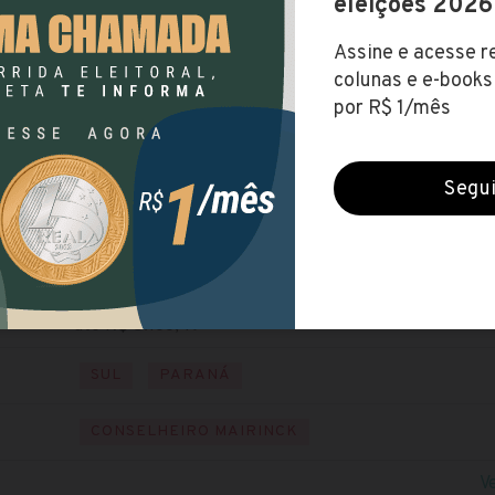
Prefeitura de Conselheiro Mairinck (PR)
Encerradas (16 jun 2022)
NÍVEL FUNDAMENTAL
NÍVEL SUPERIOR
Baixe o edital
Visite o site
até R$ 5.188,49
SUL
PARANÁ
CONSELHEIRO MAIRINCK
V