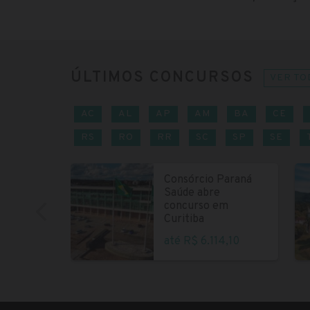
ÚLTIMOS CONCURSOS
VER TO
AC
AL
AP
AM
BA
CE
RS
RO
RR
SC
SP
SE
Consórcio Paraná
Saúde abre
concurso em
Curitiba
até R$ 6.114,10