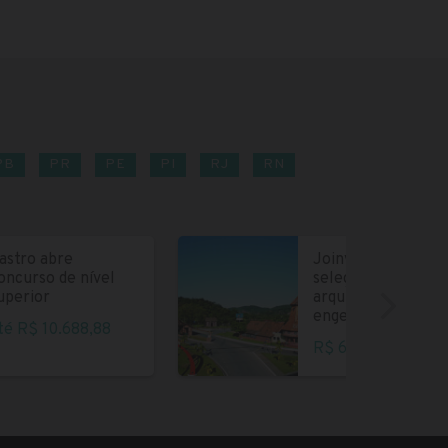
PB
PR
PE
PI
RJ
RN
astro abre
Joinville abre
oncurso de nível
seleção para
uperior
arquitetos e
engenheiros
té R$ 10.688,88
R$ 6.004,35