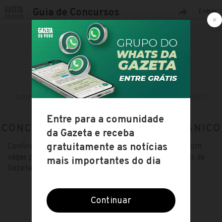
Guia de Concursos
Entrar
CONCURSOS ABERTOS
CARGOS
MECÂNICO
CONCURSOS ABERTOS PARA: MECÂNICO
Confira toda a lista de concursos públicos abertos com
vagas para o cargo de Mecânico no guia de concursos da
Gazeta do Povo!
ESCOLHA OUTRO CARGO
ACOMPANHANTE
ACUPUNTURISTA