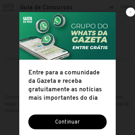
Guia de Concursos
Entrar
CONCURSOS ABERTOS
CARGOS
ALUNO/CADETE 
CONCURSOS ABERTOS PARA:
ALUNO/CADETE DA ESPCEX
Confira toda a lista de concursos públicos abertos com
vagas para o cargo de Aluno/Cadete da EsPCEx no guia de
concursos da Gazeta do Povo!
ESCOLHA OUTRO CARGO