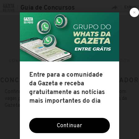
Guia de Concursos
Entrar
CONCURSOS ABERTOS
CARGOS
SOLDADOR
CONCURSOS ABERTOS PARA: SOLDADOR
Confira toda a lista de concursos públicos abertos com
vagas para o cargo de Soldador no guia de concursos da
Gazeta do Povo!
ESCOLHA OUTRO CARGO
ACOMPANHANTE
ACUPUNTURISTA