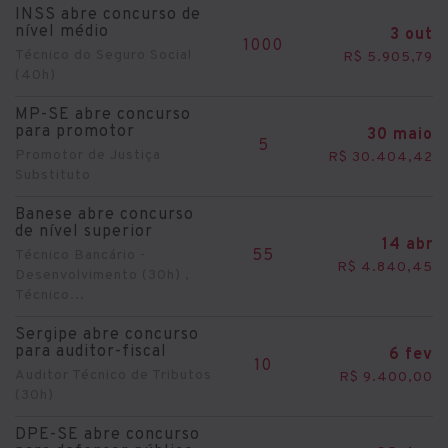
INSS abre concurso de
nível médio
3 out
1000
Técnico do Seguro Social
R$ 5.905,79
(40h)
MP-SE abre concurso
para promotor
30 maio
5
Promotor de Justiça
R$ 30.404,42
Substituto
Banese abre concurso
de nível superior
14 abr
55
Técnico Bancário -
R$ 4.840,45
Desenvolvimento (30h) ,
Técnico...
Sergipe abre concurso
para auditor-fiscal
6 fev
10
Auditor Técnico de Tributos
R$ 9.400,00
(30h)
DPE-SE abre concurso