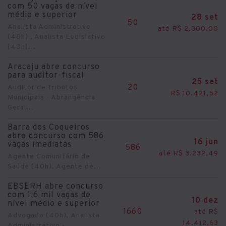
com 50 vagas de nível
médio e superior
28 set
50
Analista Administrativo
até R$ 2.300,00
(40h) , Analista Legislativo
(40h)...
Aracaju abre concurso
para auditor-fiscal
25 set
20
Auditor de Tributos
R$ 10.421,52
Municipais - Abrangência
Geral...
Barra dos Coqueiros
abre concurso com 586
16 jun
vagas imediatas
586
até R$ 3.232,49
Agente Comunitário de
Saúde (40h), Agente de...
EBSERH abre concurso
com 1,6 mil vagas de
10 dez
nível médio e superior
1660
até R$
Advogado (40h), Analista
14.412,63
Administrativo -