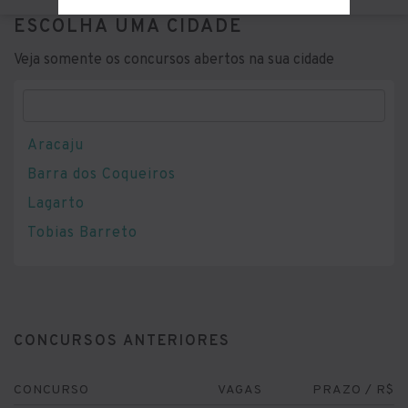
ESCOLHA UMA CIDADE
Veja somente os concursos abertos na sua cidade
Aracaju
Barra dos Coqueiros
Lagarto
Tobias Barreto
CONCURSOS ANTERIORES
CONCURSO
VAGAS
PRAZO / R$