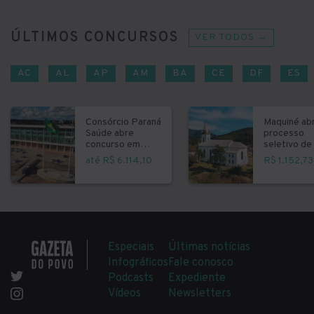
ÚLTIMOS CONCURSOS
VER TODOS →
AC
AL
AP
AM
BA
CE
DF
ES
Consórcio Paraná
Maquiné ab
Saúde abre
processo
concurso em
seletivo de 
Curitiba
fundamenta
até R$ 6.114,10
R$ 1.152,73
Especiais
Últimas notícias
Infográficos
Fale conosco
Podcasts
Expediente
Vídeos
Newsletters