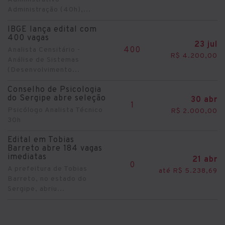
Administração (40h),...
IBGE lança edital com
400 vagas
23 jul
400
Analista Censitário -
R$ 4.200,00
Análise de Sistemas
(Desenvolvimento...
Conselho de Psicologia
do Sergipe abre seleção
30 abr
1
Psicólogo Analista Técnico
R$ 2.000,00
30h
Edital em Tobias
Barreto abre 184 vagas
imediatas
21 abr
0
A prefeitura de Tobias
até R$ 5.238,69
Barreto, no estado do
Sergipe, abriu...