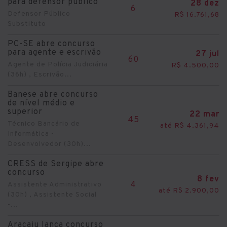
para defensor público
28 dez
6
Defensor Público
R$ 16.761,68
Substituto
PC-SE abre concurso
para agente e escrivão
27 jul
60
Agente de Polícia Judiciária
R$ 4.500,00
(36h) , Escrivão...
Banese abre concurso
de nível médio e
superior
22 mar
45
Técnico Bancário de
até R$ 4.361,94
Informática -
Desenvolvedor (30h)...
CRESS de Sergipe abre
concurso
8 fev
4
Assistente Administrativo
até R$ 2.900,00
(30h) , Assistente Social
-...
Aracaju lança concurso