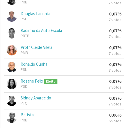
PRB
7 votos
Douglas Lacerda
0,07%
PSL
7 votos
Kadinho da Auto Escola
0,07%
PRTB
7 votos
Profª Cleide Vilela
0,07%
PMB
7 votos
Ronaldo Cunha
0,07%
PSL
7 votos
Rosane Felix
0,07%
Eleito
PSD
7 votos
Sidney Aparecido
0,07%
PTC
7 votos
Batista
0,06%
PRB
6 votos