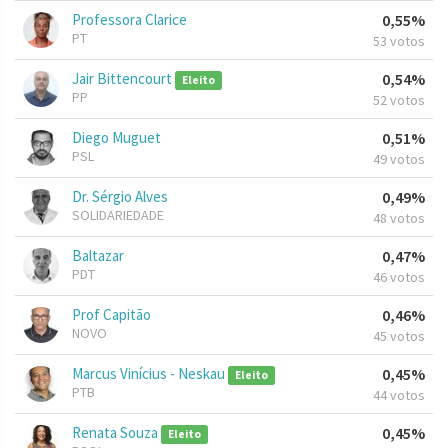
Professora Clarice
0,55%
PT
53 votos
Jair Bittencourt
0,54%
Eleito
PP
52 votos
Diego Muguet
0,51%
PSL
49 votos
Dr. Sérgio Alves
0,49%
SOLIDARIEDADE
48 votos
Baltazar
0,47%
PDT
46 votos
Prof Capitão
0,46%
NOVO
45 votos
Marcus Vinícius - Neskau
0,45%
Eleito
PTB
44 votos
Renata Souza
0,45%
Eleito