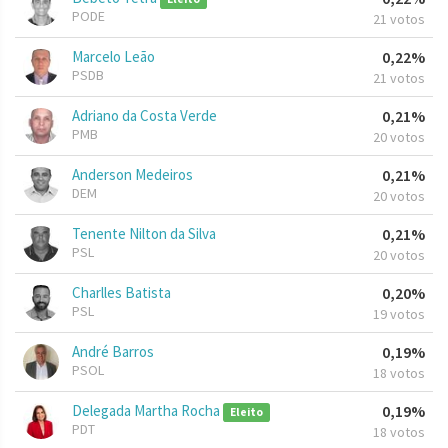
PODE
21 votos
Marcelo Leão
0,22%
PSDB
21 votos
Adriano da Costa Verde
0,21%
PMB
20 votos
Anderson Medeiros
0,21%
DEM
20 votos
Tenente Nilton da Silva
0,21%
PSL
20 votos
Charlles Batista
0,20%
PSL
19 votos
André Barros
0,19%
PSOL
18 votos
Delegada Martha Rocha
0,19%
Eleito
PDT
18 votos