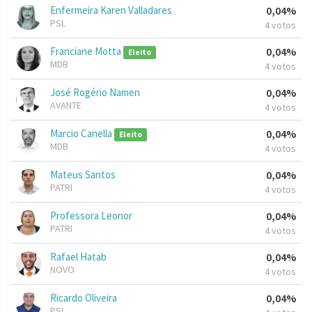
Enfermeira Karen Valladares
0,04%
PSL
4 votos
Franciane Motta
0,04%
Eleito
MDB
4 votos
José Rogério Namen
0,04%
AVANTE
4 votos
Marcio Canella
0,04%
Eleito
MDB
4 votos
Mateus Santos
0,04%
PATRI
4 votos
Professora Leonor
0,04%
PATRI
4 votos
Rafael Hatab
0,04%
NOVO
4 votos
Ricardo Oliveira
0,04%
PSL