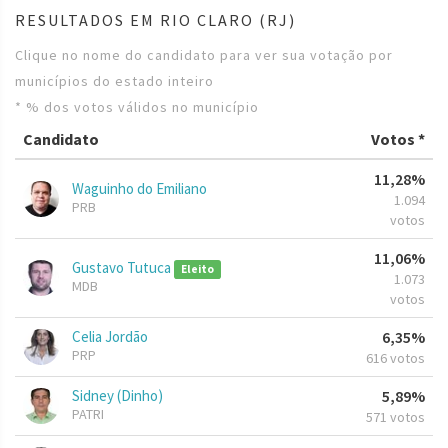
RESULTADOS EM RIO CLARO (RJ)
Clique no nome do candidato para ver sua votação por
municípios do estado inteiro
* % dos votos válidos no município
Candidato
Votos *
11,28%
Waguinho do Emiliano
1.094
PRB
votos
11,06%
Gustavo Tutuca
Eleito
1.073
MDB
votos
Celia Jordão
6,35%
PRP
616 votos
Sidney (Dinho)
5,89%
PATRI
571 votos