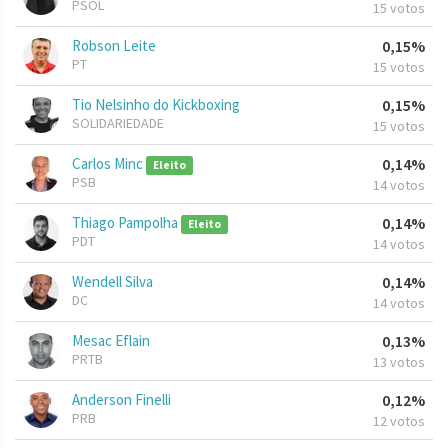
PSOL
15 votos
Robson Leite
0,15%
PT
15 votos
Tio Nelsinho do Kickboxing
0,15%
SOLIDARIEDADE
15 votos
Carlos Minc
0,14%
Eleito
PSB
14 votos
Thiago Pampolha
0,14%
Eleito
PDT
14 votos
Wendell Silva
0,14%
DC
14 votos
Mesac Eflain
0,13%
PRTB
13 votos
Anderson Finelli
0,12%
PRB
12 votos