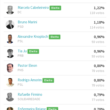
Marcelo Cabeleireiro
1,22%
Eleito
DC
118 votos
Bruno Marini
1,18%
PSD
114 votos
Alexandre Knoploch
0,96%
Eleito
PSL
93 votos
Tia Ju
0,96%
Eleito
PRB
93 votos
Pastor Eleon
0,80%
PHS
78 votos
Rodrigo Amorim
0,80%
Eleito
PSL
78 votos
Rafaelle Firmino
0,79%
SOLIDARIEDADE
77 votos
Enfermeira Rejane
0,78%
Eleito