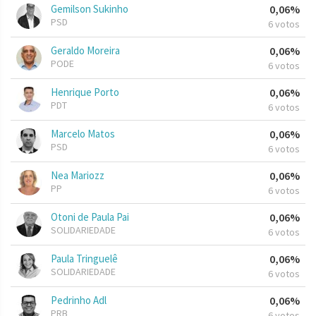
Gemilson Sukinho
0,06%
PSD
6 votos
Geraldo Moreira
0,06%
PODE
6 votos
Henrique Porto
0,06%
PDT
6 votos
Marcelo Matos
0,06%
PSD
6 votos
Nea Mariozz
0,06%
PP
6 votos
Otoni de Paula Pai
0,06%
SOLIDARIEDADE
6 votos
Paula Tringuelê
0,06%
SOLIDARIEDADE
6 votos
Pedrinho Adl
0,06%
PRB
6 votos