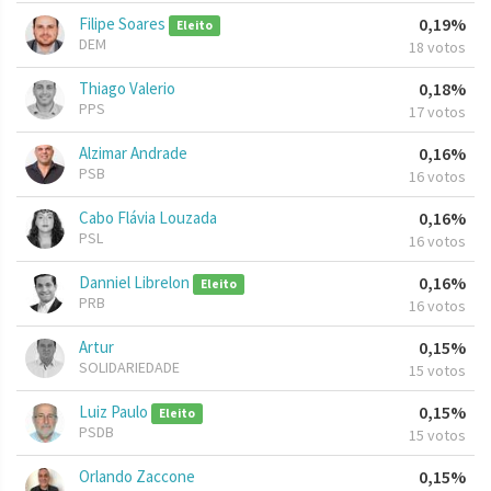
Filipe Soares
0,19%
Eleito
DEM
18 votos
Thiago Valerio
0,18%
PPS
17 votos
Alzimar Andrade
0,16%
PSB
16 votos
Cabo Flávia Louzada
0,16%
PSL
16 votos
Danniel Librelon
0,16%
Eleito
PRB
16 votos
Artur
0,15%
SOLIDARIEDADE
15 votos
Luiz Paulo
0,15%
Eleito
PSDB
15 votos
Orlando Zaccone
0,15%