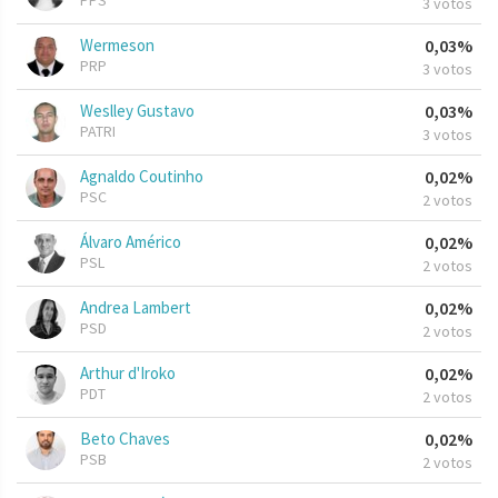
PPS
3 votos
Wermeson
0,03%
PRP
3 votos
Weslley Gustavo
0,03%
PATRI
3 votos
Agnaldo Coutinho
0,02%
PSC
2 votos
Álvaro Américo
0,02%
PSL
2 votos
Andrea Lambert
0,02%
PSD
2 votos
Arthur d'Iroko
0,02%
PDT
2 votos
Beto Chaves
0,02%
PSB
2 votos