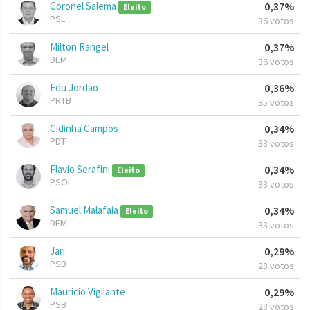
Coronel Salema
0,37%
Eleito
PSL
36 votos
Milton Rangel
0,37%
DEM
36 votos
Edu Jordão
0,36%
PRTB
35 votos
Cidinha Campos
0,34%
PDT
33 votos
Flavio Serafini
0,34%
Eleito
PSOL
33 votos
Samuel Malafaia
0,34%
Eleito
DEM
33 votos
Jari
0,29%
PSB
28 votos
Mauricio Vigilante
0,29%
PSB
28 votos