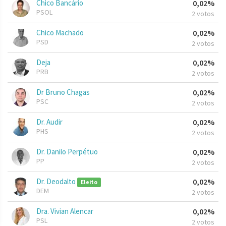
Chico Bancário
0,02%
PSOL
2 votos
Chico Machado
0,02%
PSD
2 votos
Deja
0,02%
PRB
2 votos
Dr Bruno Chagas
0,02%
PSC
2 votos
Dr. Audir
0,02%
PHS
2 votos
Dr. Danilo Perpétuo
0,02%
PP
2 votos
Dr. Deodalto
0,02%
Eleito
DEM
2 votos
Dra. Vivian Alencar
0,02%
PSL
2 votos