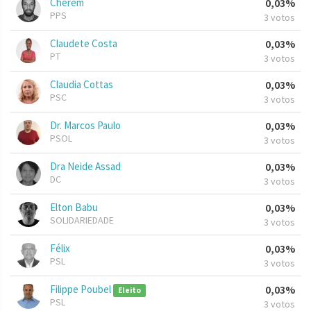
Cherem
0,03%
PPS
3 votos
Claudete Costa
0,03%
PT
3 votos
Claudia Cottas
0,03%
PSC
3 votos
Dr. Marcos Paulo
0,03%
PSOL
3 votos
Dra Neide Assad
0,03%
DC
3 votos
Elton Babu
0,03%
SOLIDARIEDADE
3 votos
Félix
0,03%
PSL
3 votos
Filippe Poubel
0,03%
Eleito
PSL
3 votos