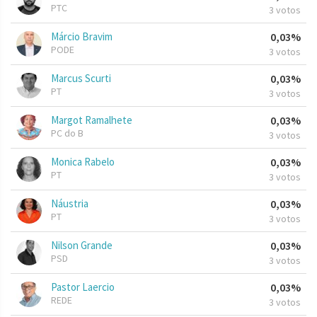
PTC
3 votos
Márcio Bravim
0,03%
PODE
3 votos
Marcus Scurti
0,03%
PT
3 votos
Margot Ramalhete
0,03%
PC do B
3 votos
Monica Rabelo
0,03%
PT
3 votos
Náustria
0,03%
PT
3 votos
Nilson Grande
0,03%
PSD
3 votos
Pastor Laercio
0,03%
REDE
3 votos