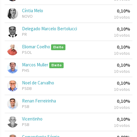
Cíntia Melo
0,10%
NOVO
10 votos
Delegado Marcelo Bertolucci
0,10%
PR
10 votos
Eliomar Coelho
0,10%
Eleito
PSOL
10 votos
Marcos Muller
0,10%
Eleito
PHS
10 votos
Noel de Carvalho
0,10%
PSDB
10 votos
Renan Ferreirinha
0,10%
PSB
10 votos
Vicentinho
0,10%
PSB
10 votos
Comandante Sérgio