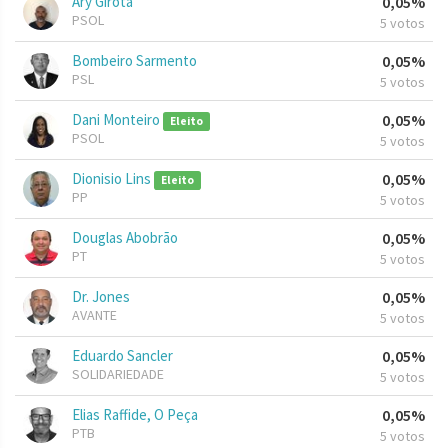
Ary Girota
0,05%
PSOL
5 votos
Bombeiro Sarmento
0,05%
PSL
5 votos
Dani Monteiro
0,05%
Eleito
PSOL
5 votos
Dionisio Lins
0,05%
Eleito
PP
5 votos
Douglas Abobrão
0,05%
PT
5 votos
Dr. Jones
0,05%
AVANTE
5 votos
Eduardo Sancler
0,05%
SOLIDARIEDADE
5 votos
Elias Raffide, O Peça
0,05%
PTB
5 votos