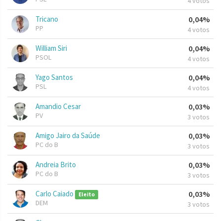
4 votos
Tricano
0,04%
PP
4 votos
William Siri
0,04%
PSOL
4 votos
Yago Santos
0,04%
PSL
4 votos
Amandio Cesar
0,03%
PV
3 votos
Amigo Jairo da Saúde
0,03%
PC do B
3 votos
Andreia Brito
0,03%
PC do B
3 votos
Carlo Caiado
0,03%
Eleito
DEM
3 votos