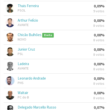
Thais Ferreira
0,09%
PSOL
9 votos
Arthur Felício
0,08%
AVANTE
8 votos
Chicão Bulhões
0,08%
Eleito
NOVO
8 votos
Junior Cruz
0,08%
PSL
8 votos
Ladeira
0,08%
AVANTE
8 votos
Leonardo Andrade
0,08%
PHS
8 votos
Waltair
0,08%
PC do B
8 votos
Delegado Marcello Russo
0,07%