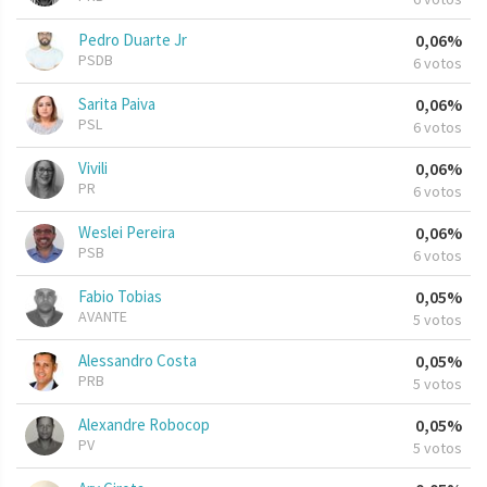
Pedro Duarte Jr
0,06%
PSDB
6 votos
Sarita Paiva
0,06%
PSL
6 votos
Vivili
0,06%
PR
6 votos
Weslei Pereira
0,06%
PSB
6 votos
Fabio Tobias
0,05%
AVANTE
5 votos
Alessandro Costa
0,05%
PRB
5 votos
Alexandre Robocop
0,05%
PV
5 votos