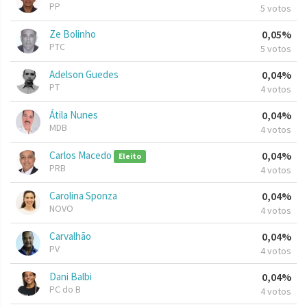
PP
5 votos
Ze Bolinho
0,05%
PTC
5 votos
Adelson Guedes
0,04%
PT
4 votos
Átila Nunes
0,04%
MDB
4 votos
Carlos Macedo
0,04%
Eleito
PRB
4 votos
Carolina Sponza
0,04%
NOVO
4 votos
Carvalhão
0,04%
PV
4 votos
Dani Balbi
0,04%
PC do B
4 votos