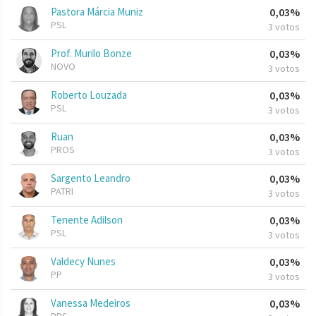
Pastora Márcia Muniz
0,03%
PSL
3 votos
Prof. Murilo Bonze
0,03%
NOVO
3 votos
Roberto Louzada
0,03%
PSL
3 votos
Ruan
0,03%
PROS
3 votos
Sargento Leandro
0,03%
PATRI
3 votos
Tenente Adilson
0,03%
PSL
3 votos
Valdecy Nunes
0,03%
PP
3 votos
Vanessa Medeiros
0,03%