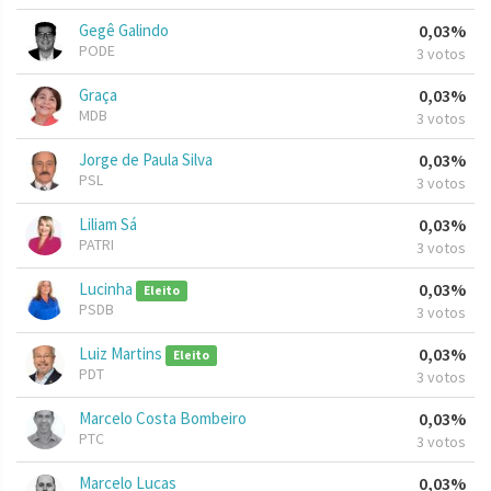
Gegê Galindo
0,03%
PODE
3 votos
Graça
0,03%
MDB
3 votos
Jorge de Paula Silva
0,03%
PSL
3 votos
Liliam Sá
0,03%
PATRI
3 votos
Lucinha
0,03%
Eleito
PSDB
3 votos
Luiz Martins
0,03%
Eleito
PDT
3 votos
Marcelo Costa Bombeiro
0,03%
PTC
3 votos
Marcelo Lucas
0,03%