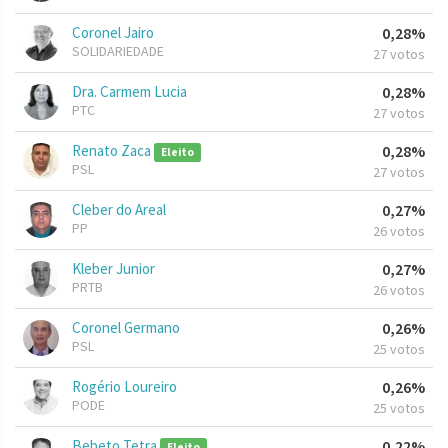
Coronel Jairo
0,28%
SOLIDARIEDADE
27 votos
Dra. Carmem Lucia
0,28%
PTC
27 votos
Renato Zaca
0,28%
Eleito
PSL
27 votos
Cleber do Areal
0,27%
PP
26 votos
Kleber Junior
0,27%
PRTB
26 votos
Coronel Germano
0,26%
PSL
25 votos
Rogério Loureiro
0,26%
PODE
25 votos
Bebeto Tetra
0,22%
Eleito