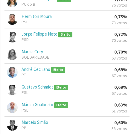
PC do B
76 votos
Hermiton Moura
0,75%
PSL
73 votos
Jorge Felippe Neto
0,72%
Eleito
PSD
70 votos
Marcia Cury
0,70%
SOLIDARIEDADE
68 votos
André Ceciliano
0,69%
Eleito
PT
67 votos
Gustavo Schmidt
0,69%
Eleito
PSL
67 votos
Márcio Gualberto
0,63%
Eleito
PSL
61 votos
Marcelo Simão
0,60%
PP
58 votos