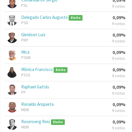
0,09%
PSL
9 votos
Delegado Carlos Augusto
0,09%
Eleito
PSD
9 votos
Gleidson Luiz
0,09%
PRP
9 votos
Mica
0,09%
PSDB
9 votos
Mônica Francisco
0,09%
Eleito
PSOL
9 votos
Raphael Gattás
0,09%
PP
9 votos
Ronaldo Anquieta
0,09%
MDB
9 votos
Rosenverg Reis
0,09%
Eleito
MDB
9 votos