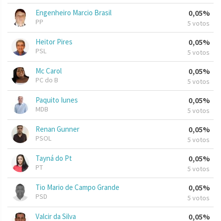
Engenheiro Marcio Brasil
0,05%
PP
5 votos
Heitor Pires
0,05%
PSL
5 votos
Mc Carol
0,05%
PC do B
5 votos
Paquito Iunes
0,05%
MDB
5 votos
Renan Gunner
0,05%
PSOL
5 votos
Tayná do Pt
0,05%
PT
5 votos
Tio Mario de Campo Grande
0,05%
PSD
5 votos
Valcir da Silva
0,05%