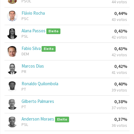
PSOL
44 votos
Flávio Rocha
0,44%
PSC
43 votos
Alana Passos
0,43%
Eleito
PSL
42 votos
Fabio Silva
0,43%
Eleito
DEM
42 votos
Marcos Dias
0,42%
PR
41 votos
Ronaldo Quilombola
0,40%
PT
39 votos
Gilberto Palmares
0,38%
PT
37 votos
Anderson Moraes
0,37%
Eleito
PSL
36 votos