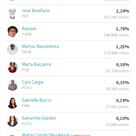
Jose Bonifacio
2,24%
PDT
313.265 votos
Aspasia
1,78%
PSDB
248.868 votos
Mattos Nascimento
1,25%
PRTB
173.968 votos
Marta Barçante
0,38%
PCB
52.734 votos
Cyro Cargia
0,33%
PSTU
45.588 votos
Gabrielle Burcci
0,19%
PMB
27.081 votos
Samantha Guedes
0,10%
PSTU
13.680 votos
Walter Cristie Silva Aguiar
(Indeferido com