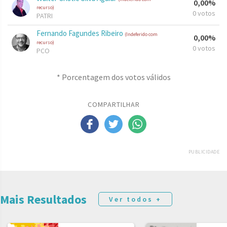
0,00%
recurso)
0 votos
PATRI
Fernando Fagundes Ribeiro
(Indeferido com
0,00%
recurso)
0 votos
PCO
* Porcentagem dos votos válidos
COMPARTILHAR
PUBLICIDADE
Mais Resultados
Ver todos +