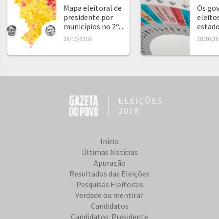
Mapa eleitoral de
Os go
presidente por
eleito
municípios no 2º...
estad
28/10/2018
28/10/20
ELEIÇÕES
2018
Início
Últimas Notícias
Apuração
Resultados das Eleições
Pesquisas Eleitorais
Verdade ou mentira?
Candidatos
Candidatos: Presidente