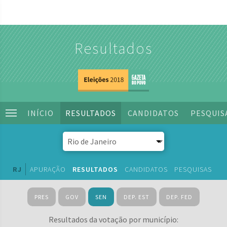
Resultados
INÍCIO
RESULTADOS
CANDIDATOS
PESQUIS
RJ
APURAÇÃO
RESULTADOS
CANDIDATOS
PESQUISAS
PRES
GOV
SEN
DEP. EST
DEP. FED
Resultados da votação por município: