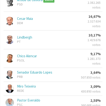
Eleito
2.382.265
PSD
votos
16,67%
Cesar Maia
2.327.634
DEM
votos
10,17%
Lindbergh
1.419.676
PT
votos
9,17%
Chico Alencar
1.281.373
PSOL
votos
Senador Eduardo Lopes
3,64%
PRB
507.850 votos
Miro Teixeira
3,09%
REDE
430.893 votos
Pastor Everaldo
2,58%
PSC
360.688 votos