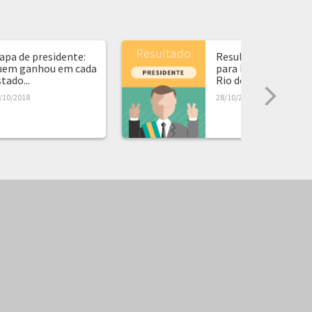
apa de presidente:
Resultado da eleiçã
uem ganhou em cada
para Presidente no
tado...
Rio de...
/10/2018
28/10/2018