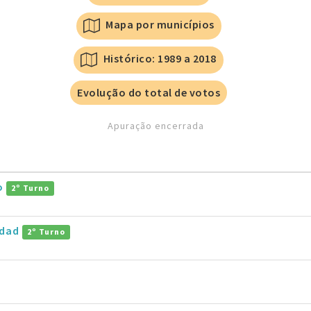
Mapa por municípios
Histórico: 1989 a 2018
Evolução do total de votos
Apuração encerrada
ro
2º Turno
ddad
2º Turno