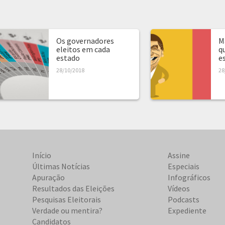
Os governadores
M
eleitos em cada
q
estado
es
28/10/2018
28
Início
Assine
Últimas Notícias
Especiais
Apuração
Infográficos
Resultados das Eleições
Vídeos
Pesquisas Eleitorais
Podcasts
Verdade ou mentira?
Expediente
Candidatos