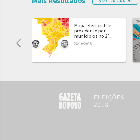
Mais Resultados
Ver todos +
Mapa eleitoral de
presidente por
municípios no 2º...
28/10/2018
ELEIÇÕES
2018