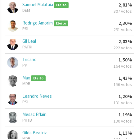
Samuel Malafaia
2,81%
Eleito
DEM
307 votos
Rodrigo Amorim
2,30%
Eleito
PSL
251 votos
Gil Leal
2,03%
PATRI
222 votos
Tricano
1,50%
PP
164 votos
Max
1,43%
Eleito
MDB
156 votos
Leandro Neves
1,20%
PSL
131 votos
Mesac Eflain
1,19%
PRTB
130 votos
Gilda Beatriz
1,13%
MDB