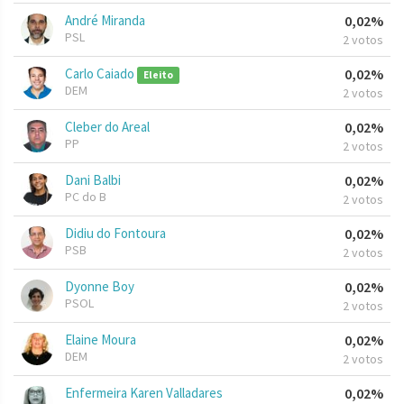
André Miranda
0,02%
PSL
2 votos
Carlo Caiado
0,02%
Eleito
DEM
2 votos
Cleber do Areal
0,02%
PP
2 votos
Dani Balbi
0,02%
PC do B
2 votos
Didiu do Fontoura
0,02%
PSB
2 votos
Dyonne Boy
0,02%
PSOL
2 votos
Elaine Moura
0,02%
DEM
2 votos
Enfermeira Karen Valladares
0,02%