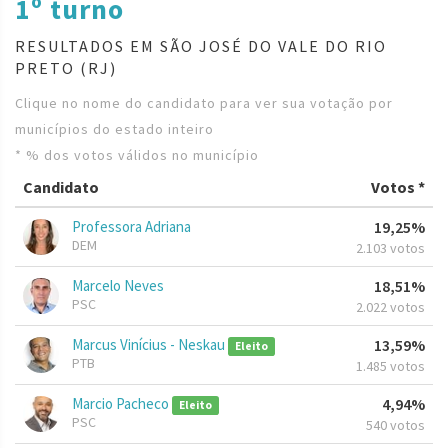
1º turno
RESULTADOS EM SÃO JOSÉ DO VALE DO RIO
PRETO (RJ)
Clique no nome do candidato para ver sua votação por
municípios do estado inteiro
* % dos votos válidos no município
Candidato
Votos *
Professora Adriana
19,25%
DEM
2.103 votos
Marcelo Neves
18,51%
PSC
2.022 votos
Marcus Vinícius - Neskau
13,59%
Eleito
PTB
1.485 votos
Marcio Pacheco
4,94%
Eleito
PSC
540 votos