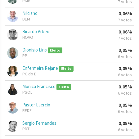
PMB
7 votos
Nilciano
0,06%
DEM
7 votos
Ricardo Arbex
0,06%
NOVO
7 votos
Dionisio Lins
0,05%
Eleito
PP
6 votos
Enfermeira Rejane
0,05%
Eleito
PC do B
6 votos
Mônica Francisco
0,05%
Eleito
PSOL
6 votos
Pastor Laercio
0,05%
REDE
6 votos
Sergio Fernandes
0,05%
PDT
6 votos