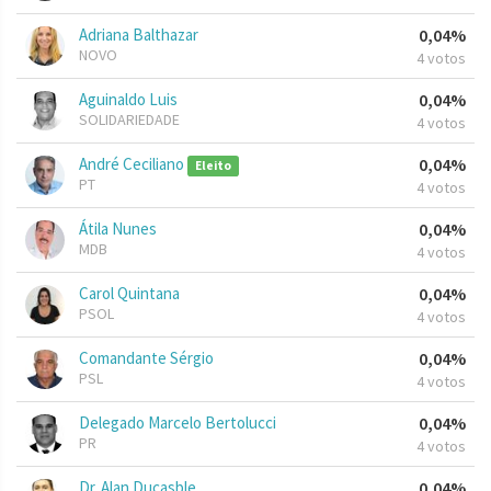
Adriana Balthazar
0,04%
NOVO
4 votos
Aguinaldo Luis
0,04%
SOLIDARIEDADE
4 votos
André Ceciliano
0,04%
Eleito
PT
4 votos
Átila Nunes
0,04%
MDB
4 votos
Carol Quintana
0,04%
PSOL
4 votos
Comandante Sérgio
0,04%
PSL
4 votos
Delegado Marcelo Bertolucci
0,04%
PR
4 votos
Dr. Alan Ducasble
0,04%