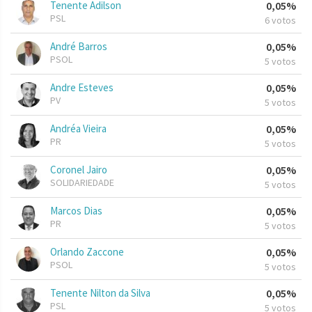
Tenente Adilson
0,05%
PSL
6 votos
André Barros
0,05%
PSOL
5 votos
Andre Esteves
0,05%
PV
5 votos
Andréa Vieira
0,05%
PR
5 votos
Coronel Jairo
0,05%
SOLIDARIEDADE
5 votos
Marcos Dias
0,05%
PR
5 votos
Orlando Zaccone
0,05%
PSOL
5 votos
Tenente Nilton da Silva
0,05%
PSL
5 votos