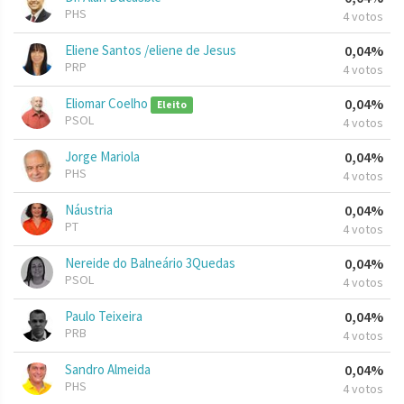
PHS
4 votos
Eliene Santos /eliene de Jesus
0,04%
PRP
4 votos
Eliomar Coelho
0,04%
Eleito
PSOL
4 votos
Jorge Mariola
0,04%
PHS
4 votos
Náustria
0,04%
PT
4 votos
Nereide do Balneário 3Quedas
0,04%
PSOL
4 votos
Paulo Teixeira
0,04%
PRB
4 votos
Sandro Almeida
0,04%
PHS
4 votos