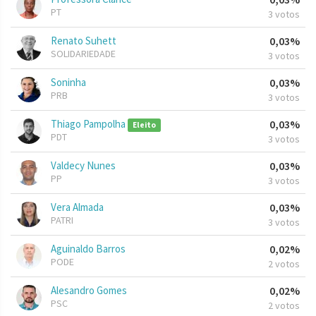
PT
3 votos
Renato Suhett
0,03%
SOLIDARIEDADE
3 votos
Soninha
0,03%
PRB
3 votos
Thiago Pampolha
0,03%
Eleito
PDT
3 votos
Valdecy Nunes
0,03%
PP
3 votos
Vera Almada
0,03%
PATRI
3 votos
Aguinaldo Barros
0,02%
PODE
2 votos
Alesandro Gomes
0,02%
PSC
2 votos