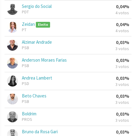
Sergio do Social
0,04%
PDT
4 votos
Zeidan
0,04%
Eleito
PT
4 votos
Alzimar Andrade
0,03%
PSB
3 votos
Anderson Moraes Farias
0,03%
PSB
3 votos
Andrea Lambert
0,03%
PSD
3 votos
Beto Chaves
0,03%
PSB
3 votos
Boldrim
0,03%
PROS
3 votos
Bruno da Rosa Gari
0,03%