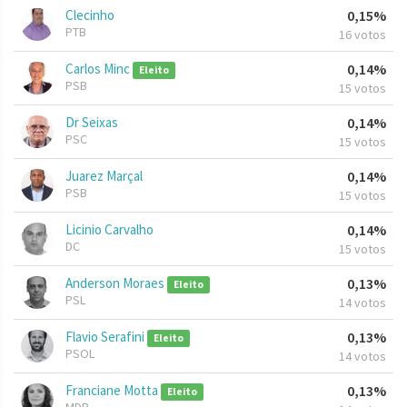
Clecinho
0,15%
PTB
16 votos
Carlos Minc
0,14%
Eleito
PSB
15 votos
Dr Seixas
0,14%
PSC
15 votos
Juarez Marçal
0,14%
PSB
15 votos
Licinio Carvalho
0,14%
DC
15 votos
Anderson Moraes
0,13%
Eleito
PSL
14 votos
Flavio Serafini
0,13%
Eleito
PSOL
14 votos
Franciane Motta
0,13%
Eleito