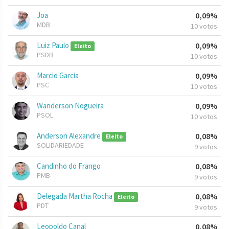
Joa
0,09%
MDB
10 votos
Luiz Paulo
0,09%
Eleito
PSDB
10 votos
Marcio Garcia
0,09%
PSC
10 votos
Wanderson Nogueira
0,09%
PSOL
10 votos
Anderson Alexandre
0,08%
Eleito
SOLIDARIEDADE
9 votos
Candinho do Frango
0,08%
PMB
9 votos
Delegada Martha Rocha
0,08%
Eleito
PDT
9 votos
Leopoldo Canal
0,08%