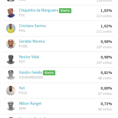
124 votos
Chiquinho da Mangueira
1,03%
Eleito
PSC
113 votos
Cristiano Santos
1,02%
PHS
111 votos
Geraldo Moreira
0,98%
PODE
107 votos
Nestor Vidal
0,98%
PDT
107 votos
Vandro Familia
0,81%
Eleito
SOLIDARIEDADE
88 votos
Yuri
0,80%
PSOL
87 votos
Milton Rangel
0,73%
DEM
80 votos