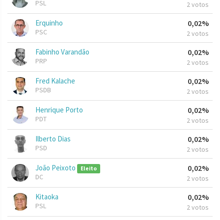
PSL
2 votos
Erquinho
0,02%
PSC
2 votos
Fabinho Varandão
0,02%
PRP
2 votos
Fred Kalache
0,02%
PSDB
2 votos
Henrique Porto
0,02%
PDT
2 votos
Ilberto Dias
0,02%
PSD
2 votos
João Peixoto
0,02%
Eleito
DC
2 votos
Kitaoka
0,02%
PSL
2 votos