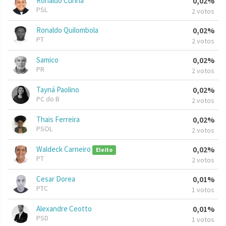
Ronaldo Cunha
0,02%
PSL
2 votos
Ronaldo Quilombola
0,02%
PT
2 votos
Samico
0,02%
PR
2 votos
Tayná Paolino
0,02%
PC do B
2 votos
Thais Ferreira
0,02%
PSOL
2 votos
Waldeck Carneiro
0,02%
Eleito
PT
2 votos
Cesar Dorea
0,01%
PTC
1 votos
Alexandre Ceotto
0,01%
PSD
1 votos