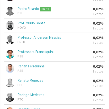
Pedro Ricardo
0,02%
Eleito
PSL
2 votos
Prof. Murilo Bonze
0,02%
NOVO
2 votos
Professor Anderson Messias
0,02%
PRTB
2 votos
Professora Francisquini
0,02%
PSB
2 votos
Renan Ferreirinha
0,02%
PSB
2 votos
Renato Menezes
0,02%
PPL
2 votos
Rodrigo Medeiros
0,02%
PTC
2 votos