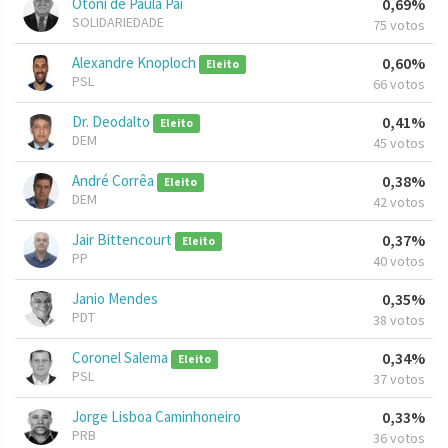
Otoni de Paula Pai
0,69%
SOLIDARIEDADE
75 votos
Alexandre Knoploch
0,60%
Eleito
PSL
66 votos
Dr. Deodalto
0,41%
Eleito
DEM
45 votos
André Corrêa
0,38%
Eleito
DEM
42 votos
Jair Bittencourt
0,37%
Eleito
PP
40 votos
Janio Mendes
0,35%
PDT
38 votos
Coronel Salema
0,34%
Eleito
PSL
37 votos
Jorge Lisboa Caminhoneiro
0,33%
PRB
36 votos