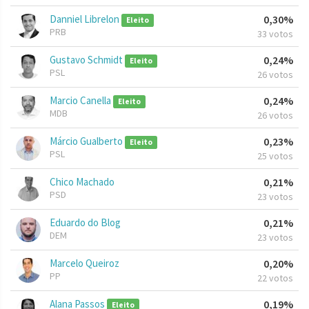
Danniel Librelon
0,30%
Eleito
PRB
33 votos
Gustavo Schmidt
0,24%
Eleito
PSL
26 votos
Marcio Canella
0,24%
Eleito
MDB
26 votos
Márcio Gualberto
0,23%
Eleito
PSL
25 votos
Chico Machado
0,21%
PSD
23 votos
Eduardo do Blog
0,21%
DEM
23 votos
Marcelo Queiroz
0,20%
PP
22 votos
Alana Passos
0,19%
Eleito