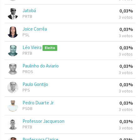
Jatobá
0,03%
PRTB
3 votos
Joice Corrêa
0,03%
PSL
3 votos
Léo Vieira
0,03%
Eleito
PRTB
3 votos
Paulinho do Aviario
0,03%
PROS
3 votos
Paulo Gontijo
0,03%
PPS
3 votos
Pedro Duarte Jr
0,03%
PSDB
3 votos
Professor Jacqueson
0,03%
PRTB
3 votos
Professora Clarice
0,03%