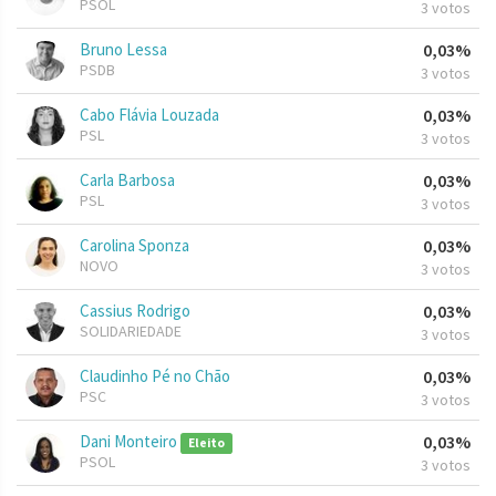
PSOL
3 votos
Bruno Lessa
0,03%
PSDB
3 votos
Cabo Flávia Louzada
0,03%
PSL
3 votos
Carla Barbosa
0,03%
PSL
3 votos
Carolina Sponza
0,03%
NOVO
3 votos
Cassius Rodrigo
0,03%
SOLIDARIEDADE
3 votos
Claudinho Pé no Chão
0,03%
PSC
3 votos
Dani Monteiro
0,03%
Eleito
PSOL
3 votos