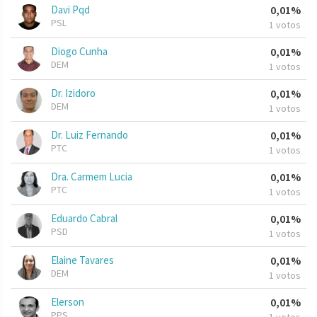
Davi Pqd
0,01%
PSL
1 votos
Diogo Cunha
0,01%
DEM
1 votos
Dr. Izidoro
0,01%
DEM
1 votos
Dr. Luiz Fernando
0,01%
PTC
1 votos
Dra. Carmem Lucia
0,01%
PTC
1 votos
Eduardo Cabral
0,01%
PSD
1 votos
Elaine Tavares
0,01%
DEM
1 votos
Elerson
0,01%
PPS