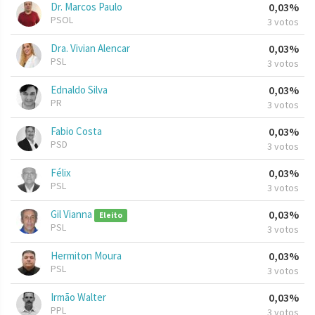
Dr. Marcos Paulo
0,03%
PSOL
3 votos
Dra. Vivian Alencar
0,03%
PSL
3 votos
Ednaldo Silva
0,03%
PR
3 votos
Fabio Costa
0,03%
PSD
3 votos
Félix
0,03%
PSL
3 votos
Gil Vianna
0,03%
Eleito
PSL
3 votos
Hermiton Moura
0,03%
PSL
3 votos
Irmão Walter
0,03%
PPL
3 votos