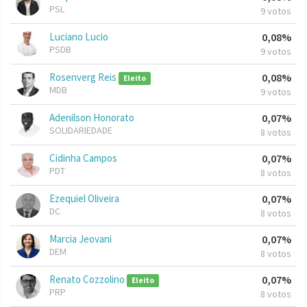
PSL
9 votos
Luciano Lucio
0,08%
PSDB
9 votos
Rosenverg Reis
0,08%
Eleito
MDB
9 votos
Adenilson Honorato
0,07%
SOLIDARIEDADE
8 votos
Cidinha Campos
0,07%
PDT
8 votos
Ezequiel Oliveira
0,07%
DC
8 votos
Marcia Jeovani
0,07%
DEM
8 votos
Renato Cozzolino
0,07%
Eleito
PRP
8 votos