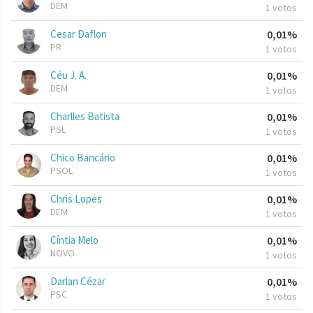
DEM
1 votos
Cesar Daflon
0,01%
PR
1 votos
Céu J. A.
0,01%
DEM
1 votos
Charlles Batista
0,01%
PSL
1 votos
Chico Bancário
0,01%
PSOL
1 votos
Chris Lopes
0,01%
DEM
1 votos
Cíntia Melo
0,01%
NOVO
1 votos
Darlan Cézar
0,01%
PSC
1 votos