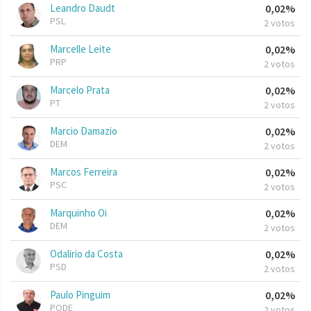
Leandro Daudt
0,02%
PSL
2 votos
Marcelle Leite
0,02%
PRP
2 votos
Marcelo Prata
0,02%
PT
2 votos
Marcio Damazio
0,02%
DEM
2 votos
Marcos Ferreira
0,02%
PSC
2 votos
Marquinho Oi
0,02%
DEM
2 votos
Odalirio da Costa
0,02%
PSD
2 votos
Paulo Pinguim
0,02%
PODE
2 votos