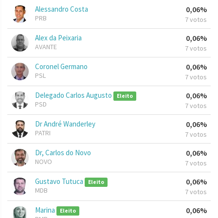
Alessandro Costa
0,06%
PRB
7 votos
Alex da Peixaria
0,06%
AVANTE
7 votos
Coronel Germano
0,06%
PSL
7 votos
Delegado Carlos Augusto
0,06%
Eleito
PSD
7 votos
Dr André Wanderley
0,06%
PATRI
7 votos
Dr, Carlos do Novo
0,06%
NOVO
7 votos
Gustavo Tutuca
0,06%
Eleito
MDB
7 votos
Marina
0,06%
Eleito