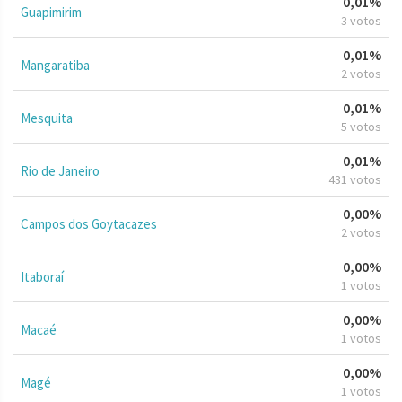
0,01%
Guapimirim
3 votos
0,01%
Mangaratiba
2 votos
0,01%
Mesquita
5 votos
0,01%
Rio de Janeiro
431 votos
0,00%
Campos dos Goytacazes
2 votos
0,00%
Itaboraí
1 votos
0,00%
Macaé
1 votos
0,00%
Magé
1 votos