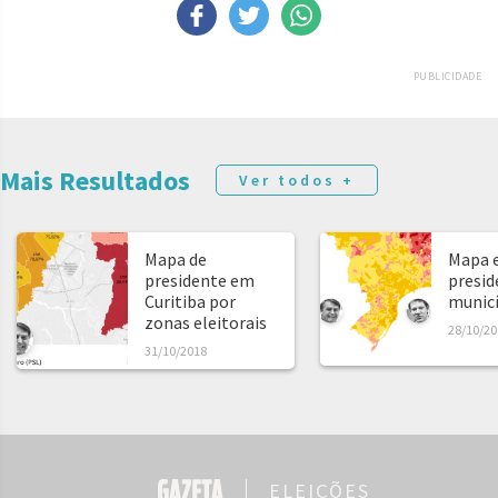
PUBLICIDADE
Mais Resultados
Ver todos +
Mapa de
Mapa e
presidente em
presid
Curitiba por
municíp
zonas eleitorais
28/10/20
31/10/2018
ELEIÇÕES