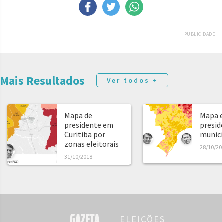
PUBLICIDADE
Mais Resultados
Ver todos +
Mapa de
Mapa e
presidente em
presid
Curitiba por
municíp
zonas eleitorais
28/10/20
31/10/2018
ELEIÇÕES