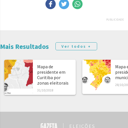
PUBLICIDADE
Mais Resultados
Ver todos +
Mapa de
Mapa e
presidente em
presid
Curitiba por
municíp
zonas eleitorais
28/10/20
31/10/2018
ELEIÇÕES