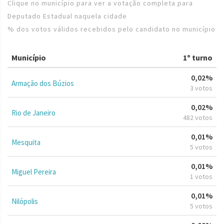
Clique no município para ver a votação completa para
Deputado Estadual naquela cidade
% dos votos válidos recebidos pelo candidato no município
Município
1º turno
0,02%
Armação dos Búzios
3 votos
0,02%
Rio de Janeiro
482 votos
0,01%
Mesquita
5 votos
0,01%
Miguel Pereira
1 votos
0,01%
Nilópolis
5 votos