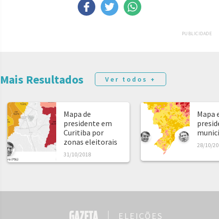
PUBLICIDADE
Mais Resultados
Ver todos +
Mapa de
Mapa e
presidente em
presid
Curitiba por
municíp
zonas eleitorais
28/10/20
31/10/2018
ELEIÇÕES