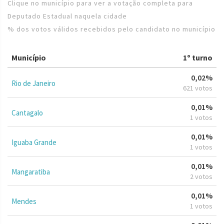
Clique no município para ver a votação completa para
Deputado Estadual naquela cidade
% dos votos válidos recebidos pelo candidato no município
Município
1º turno
0,02%
Rio de Janeiro
621 votos
0,01%
Cantagalo
1 votos
0,01%
Iguaba Grande
1 votos
0,01%
Mangaratiba
2 votos
0,01%
Mendes
1 votos