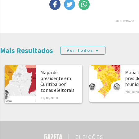
PUBLICIDADE
Mais Resultados
Ver todos +
Mapa de
Mapa e
presidente em
presid
Curitiba por
municíp
zonas eleitorais
28/10/20
31/10/2018
ELEIÇÕES