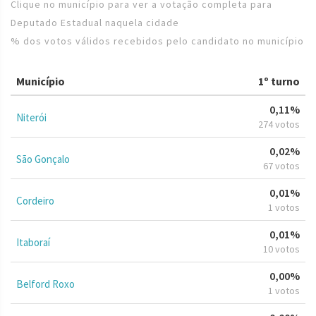
Clique no município para ver a votação completa para
Deputado Estadual naquela cidade
% dos votos válidos recebidos pelo candidato no município
Município
1º turno
0,11%
Niterói
274 votos
0,02%
São Gonçalo
67 votos
0,01%
Cordeiro
1 votos
0,01%
Itaboraí
10 votos
0,00%
Belford Roxo
1 votos