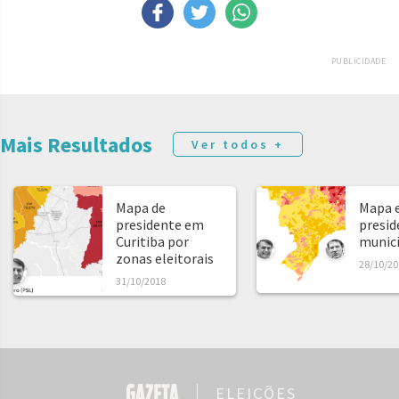
PUBLICIDADE
Mais Resultados
Ver todos +
Mapa de
Mapa e
presidente em
presid
Curitiba por
municíp
zonas eleitorais
28/10/20
31/10/2018
ELEIÇÕES