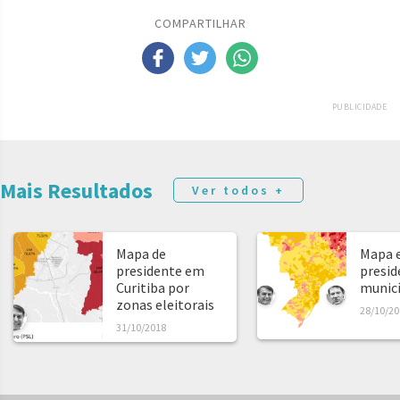
COMPARTILHAR
PUBLICIDADE
Mais Resultados
Ver todos +
Mapa de
Mapa e
presidente em
presid
Curitiba por
municíp
zonas eleitorais
28/10/20
31/10/2018