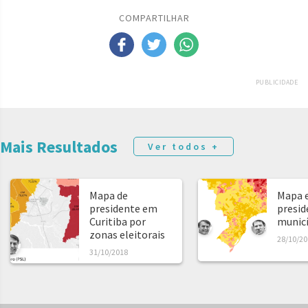
COMPARTILHAR
PUBLICIDADE
Mais Resultados
Ver todos +
Mapa de
Mapa e
presidente em
presid
Curitiba por
municíp
zonas eleitorais
28/10/20
31/10/2018