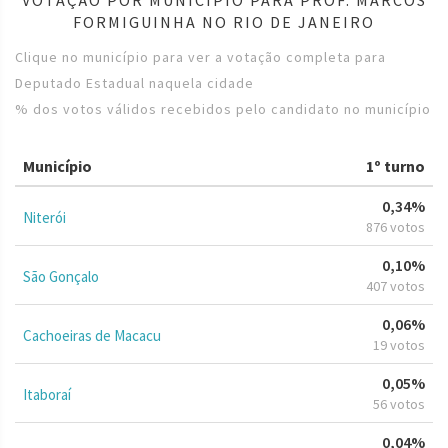
FORMIGUINHA NO RIO DE JANEIRO
Clique no município para ver a votação completa para
Deputado Estadual naquela cidade
% dos votos válidos recebidos pelo candidato no município
Município
1º turno
0,34%
Niterói
876 votos
0,10%
São Gonçalo
407 votos
0,06%
Cachoeiras de Macacu
19 votos
0,05%
Itaboraí
56 votos
0,04%