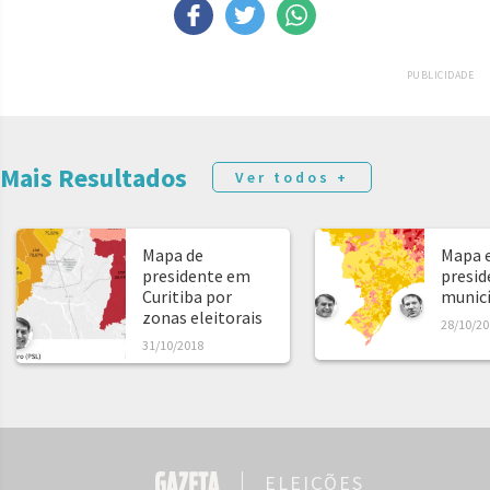
PUBLICIDADE
Mais Resultados
Ver todos +
Mapa de
Mapa e
presidente em
presid
Curitiba por
municíp
zonas eleitorais
28/10/20
31/10/2018
ELEIÇÕES