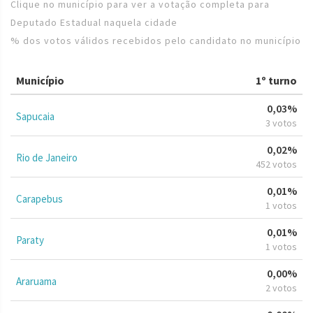
Clique no município para ver a votação completa para
Deputado Estadual naquela cidade
% dos votos válidos recebidos pelo candidato no município
Município
1º turno
0,03%
Sapucaia
3 votos
0,02%
Rio de Janeiro
452 votos
0,01%
Carapebus
1 votos
0,01%
Paraty
1 votos
0,00%
Araruama
2 votos