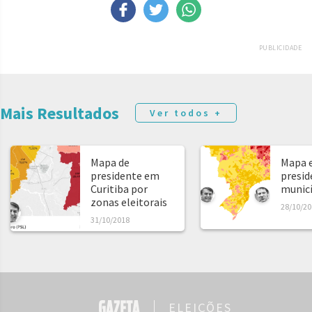
PUBLICIDADE
Mais Resultados
Ver todos +
Mapa de
Mapa e
presidente em
presid
Curitiba por
municíp
zonas eleitorais
28/10/20
31/10/2018
ELEIÇÕES