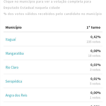
Clique no município para ver a votação completa para
Deputado Estadual naquela cidade
% dos votos válidos recebidos pelo candidato no município
Município
1º turno
0,42%
Itaguaí
235 votos
0,08%
Mangaratiba
18 votos
0,03%
Rio Claro
3 votos
0,01%
Seropédica
5 votos
0,00%
Angra dos Reis
1 votos