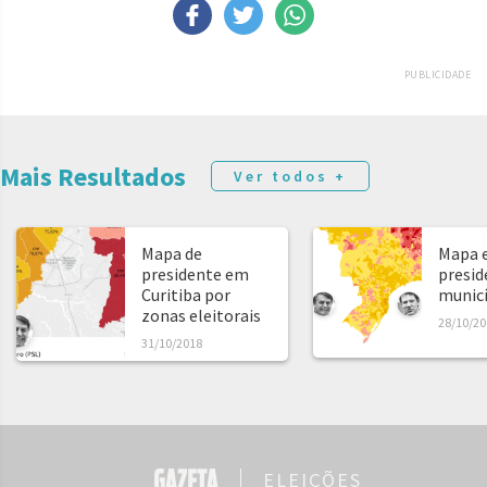
PUBLICIDADE
Mais Resultados
Ver todos +
Mapa de
Mapa e
presidente em
presid
Curitiba por
municíp
zonas eleitorais
28/10/20
31/10/2018
ELEIÇÕES