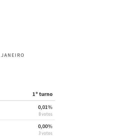
 JANEIRO
1º turno
0,01%
8 votos
0,00%
3 votos