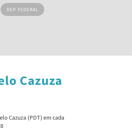
DEP. FEDERAL
elo Cazuza
celo Cazuza (PDT) em cada
18