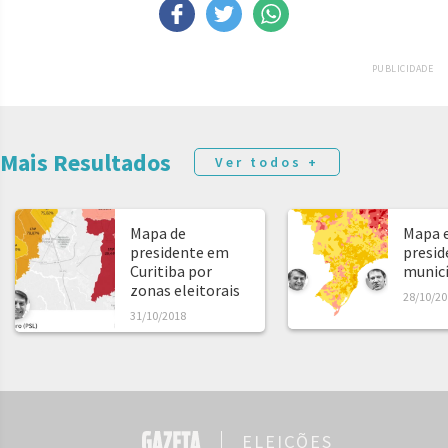
PUBLICIDADE
Mais Resultados
Ver todos +
Mapa de
Mapa e
presidente em
presid
Curitiba por
municíp
zonas eleitorais
28/10/20
31/10/2018
ELEIÇÕES