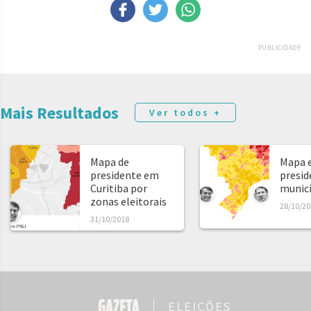
PUBLICIDADE
Mais Resultados
Ver todos +
Mapa de
Mapa e
presidente em
presid
Curitiba por
municíp
zonas eleitorais
28/10/20
31/10/2018
ELEIÇÕES