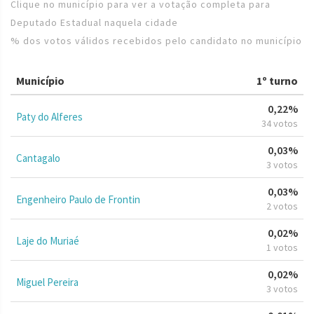
Clique no município para ver a votação completa para
Deputado Estadual naquela cidade
% dos votos válidos recebidos pelo candidato no município
Município
1º turno
0,22%
Paty do Alferes
34 votos
0,03%
Cantagalo
3 votos
0,03%
Engenheiro Paulo de Frontin
2 votos
0,02%
Laje do Muriaé
1 votos
0,02%
Miguel Pereira
3 votos