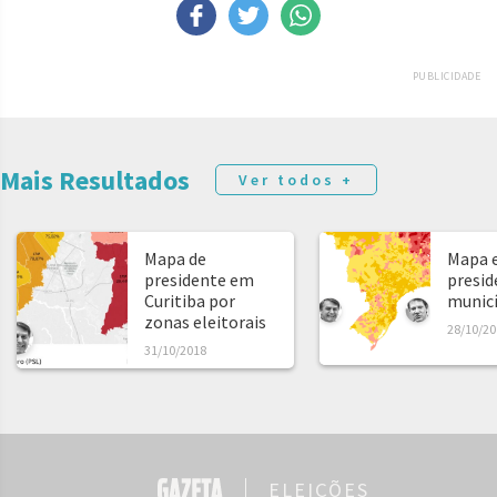
PUBLICIDADE
Mais Resultados
Ver todos +
Mapa de
Mapa e
presidente em
presid
Curitiba por
municíp
zonas eleitorais
28/10/20
31/10/2018
ELEIÇÕES