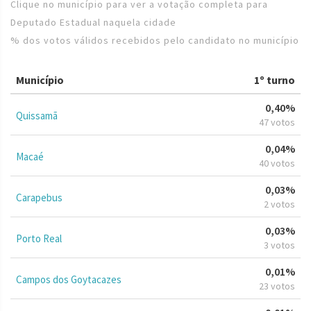
Clique no município para ver a votação completa para
Deputado Estadual naquela cidade
% dos votos válidos recebidos pelo candidato no município
Município
1º turno
0,40%
Quissamã
47 votos
0,04%
Macaé
40 votos
0,03%
Carapebus
2 votos
0,03%
Porto Real
3 votos
0,01%
Campos dos Goytacazes
23 votos