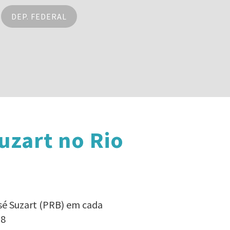
DEP. FEDERAL
uzart no Rio
sé Suzart (PRB) em cada
18