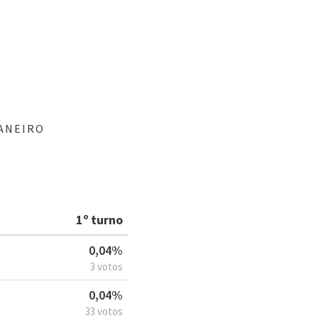
JANEIRO
1º turno
0,04%
3 votos
0,04%
33 votos