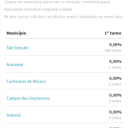
Clique no município para ver a votação completa para
Deputado Estadual naquela cidade
% dos votos válidos recebidos pelo candidato no município
Município
1º turno
0,06%
São Gonçalo
248 votos
0,00%
Araruama
1 votos
0,00%
Cachoeiras de Macacu
1 votos
0,00%
Campos dos Goytacazes
1 votos
0,00%
Itaboraí
3 votos