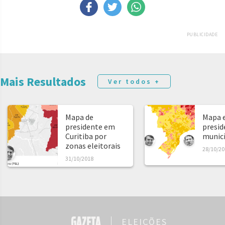
PUBLICIDADE
Mais Resultados
Ver todos +
Mapa de
Mapa e
presidente em
presid
Curitiba por
municíp
zonas eleitorais
28/10/20
31/10/2018
ELEIÇÕES